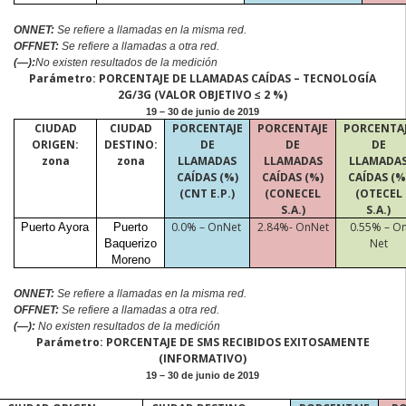
ONNET:
Se refiere a llamadas en la misma red.
OFFNET:
Se refiere a llamadas a otra red.
(—):
No existen resultados de la medición
Parámetro: PORCENTAJE DE LLAMADAS CAÍDAS – TECNOLOGÍA
2G/3G (VALOR OBJETIVO ≤ 2 %)
19 – 30 de junio de 2019
CIUDAD
CIUDAD
PORCENTAJE
PORCENTAJE
PORCENTA
ORIGEN:
DESTINO:
DE
DE
DE
zona
zona
LLAMADAS
LLAMADAS
LLAMADA
CAÍDAS (%)
CAÍDAS (%)
CAÍDAS (%
(CNT E.P.)
(CONECEL
(OTECEL
S.A.)
S.A.)
0.0% –
OnNet
2.84%-
OnNet
0.55% –
O
Puerto Ayora
Puerto
Net
Baquerizo
Moreno
ONNET:
Se refiere a llamadas en la misma red.
OFFNET:
Se refiere a llamadas a otra red.
(—):
No existen resultados de la medición
Parámetro: PORCENTAJE DE SMS RECIBIDOS EXITOSAMENTE
(INFORMATIVO)
19 – 30 de junio de 2019