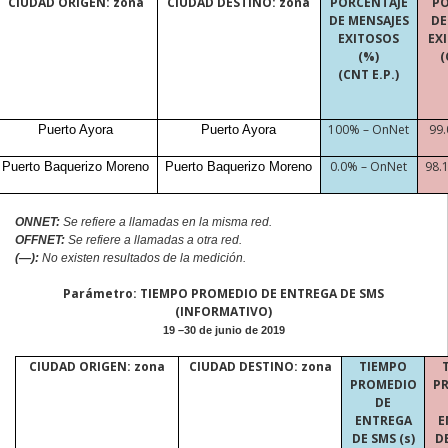
CIUDAD ORIGEN: zona
CIUDAD DESTINO: zona
PORCENTAJE
PO
DE MENSAJES
DE
EXITOSOS
EX
(%)
(
(CNT E.P.)
100% –
OnNet
99
Puerto Ayora
Puerto Ayora
0.0% –
OnNet
98.
Puerto Baquerizo Moreno
Puerto Baquerizo Moreno
ONNE
T:
Se refiere a
llamadas en la misma red.
OFFNET:
Se refiere a llamadas a otra red.
(—):
No existen resultados de la medición.
Parámetro: TIEMPO PROMEDIO DE ENTREGA DE SMS
(INFORMATIVO)
19 –30 de junio de 2019
CIUDAD ORIGEN: zona
CIUDAD DESTINO: zona
TIEMPO
PROMEDIO
P
DE
ENTREGA
E
DE SMS (s)
DE