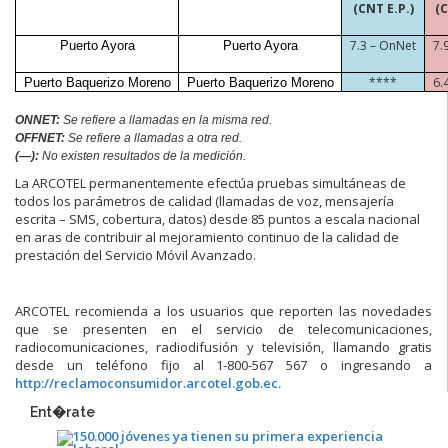
(CNT E.P.)
(
7.3 –
OnNet
7.
Puerto Ayora
Puerto Ayora
****
6.
Puerto Baquerizo Moreno
Puerto Baquerizo Moreno
ONNET:
Se refiere a llamadas en la misma red.
OFFNET:
Se refiere a llamadas a otra red.
(—):
No existen resultados de la medición.
La ARCOTEL permanentemente efectúa pruebas simultáneas de
todos los parámetros de calidad (llamadas de voz, mensajería
escrita – SMS, cobertura, datos) desde 85 puntos a escala nacional
en aras de contribuir al mejoramiento continuo de la calidad de
prestación del Servicio Móvil Avanzado.
ARCOTEL recomienda a los usuarios que reporten las novedades
que se presenten en el servicio de telecomunicaciones,
radiocomunicaciones, radiodifusión y televisión, llamando gratis
desde un teléfono fijo al 1-800-567 567 o ingresando a
http://reclamoconsumidor.arcotel.gob.ec.
Ent�rate