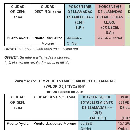
CIUDAD
CIUDAD
PORCENTAJE
PORCENTAJE
ORIGEN:
DESTINO: zona
DE LLAMADAS
DE LLAMADAS
zona
ESTABLECIDAS
ESTABLECIDAS
E
(CNT
CLARO
E.P.)
(CONECEL
S.A.)
99.88% –
95.5% –
OnNet
Puerto Ayora
Puerto Baquerizo
OnNet
Moreno
ONNET:
Se
refiere a
llamadas en la misma red.
OFFNET:
Se refiere a llamadas a otra red.
(
—):
No existen resultados de la medición
Parámetro: TIEMPO DE ESTABLECIMIENTO DE LLAMADAS
(VALOR OBJETIVO
≥ 96%)
19 – 30 de junio de 2019
CIUDAD
CIUDAD DESTINO: zona
PORCENTAJE DE
PORC
ORIGEN:
ESTABLECIMIENTO
ESTAB
zona
DE LLAMADAS <=
DE L
12(S)
(CNT E.P.)
(CON
99.88% –
15.12%
Puerto Ayora
Puerto Baquerizo
Moreno
OnNet
OnNet