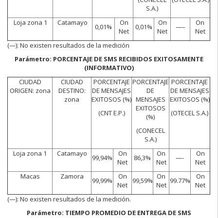
S.A.)
Loja zona 1
Catamayo
On
On
On
0,01%
0,01%
—–
Net
Net
Net
(—):
No existen resultados de la medición
Parámetro: PORCENTAJE DE SMS RECIBIDOS EXITOSAMENTE
(INFORMATIVO)
CIUDAD
CIUDAD
PORCENTAJE
PORCENTAJE
PORCENTAJE
ORIGEN: zona
DESTINO:
DE MENSAJES
DE
DE MENSAJES
zona
EXITOSOS (%)
MENSAJES
EXITOSOS (%)
EXITOSOS
(CNT E.P.)
(OTECEL S.A.)
(%)
(CONECEL
S.A.)
Loja zona 1
Catamayo
On
On
On
99,94%
86,3%
—-
Net
Net
Net
Macas
Zamora
On
On
On
99,99%
99,59%
99.77%
Net
Net
Net
(—):
No existen resultados de la medición.
Parámetro: TIEMPO PROMEDIO DE ENTREGA DE SMS