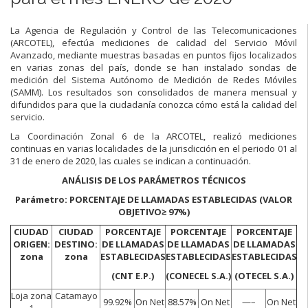
La Agencia de Regulación y Control de las Telecomunicaciones
(ARCOTEL), efectúa mediciones de calidad del Servicio Móvil
Avanzado, mediante muestras basadas en puntos fijos localizados
en varias zonas del país, donde se han instalado sondas de
medición del Sistema Autónomo de Medición de Redes Móviles
(SAMM). Los resultados son consolidados de manera mensual y
difundidos para que la ciudadanía conozca cómo está la calidad del
servicio.
La Coordinación Zonal 6 de la ARCOTEL, realizó mediciones
continuas en varias localidades de la jurisdicción en el periodo 01 al
31 de enero de 2020, las cuales se indican a continuación.
ANÁLISIS DE LOS PARÁMETROS TÉCNICOS
Parámetro: PORCENTAJE DE LLAMADAS ESTABLECIDAS
(VALOR
OBJETIVO≥ 97%)
CIUDAD
CIUDAD
PORCENTAJE
PORCENTAJE
PORCENTAJE
ORIGEN:
DESTINO:
DE LLAMADAS
DE LLAMADAS
DE LLAMADAS
zona
zona
ESTABLECIDAS
ESTABLECIDAS
ESTABLECIDAS
(CNT E.P.)
(CONECEL S.A.)
(OTECEL S.A.)
Loja zona
Catamayo
99.92%
On Net
88.57%
On Net
—–
On Net
1