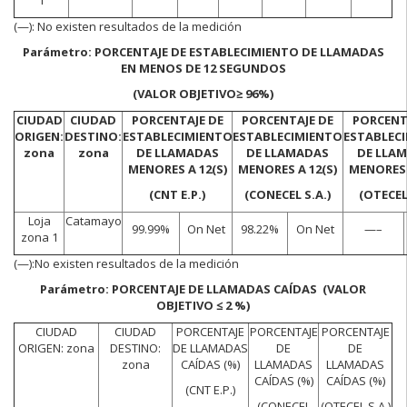
(—):
No existen resultados de la medición
Parámetro: PORCENTAJE DE ESTABLECIMIENTO DE LLAMADAS
EN MENOS DE 12 SEGUNDOS
(VALOR OBJETIVO≥ 96%)
CIUDAD
CIUDAD
PORCENTAJE DE
PORCENTAJE DE
PORCENT
ORIGEN:
DESTINO:
ESTABLECIMIENTO
ESTABLECIMIENTO
ESTABLEC
zona
zona
DE LLAMADAS
DE LLAMADAS
DE LLA
MENORES A 12(S)
MENORES A 12(S)
MENORES 
(CNT E.P.)
(CONECEL S.A.)
(OTECEL 
Loja
Catamayo
99.99%
On Net
98.22%
On Net
—–
zona 1
(—):
No existen resultados de la medición
Parámetro: PORCENTAJE DE LLAMADAS CAÍDAS (VALOR
OBJETIVO ≤ 2 %)
CIUDAD
CIUDAD
PORCENTAJE
PORCENTAJE
PORCENTAJE
ORIGEN: zona
DESTINO:
DE LLAMADAS
DE
DE
zona
CAÍDAS (%)
LLAMADAS
LLAMADAS
CAÍDAS (%)
CAÍDAS (%)
(CNT E.P.)
(CONECEL
(OTECEL S.A.)