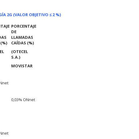
GÍA 2G
(VALOR OBJETIVO ≤ 2 %)
TAJE
PORCENTAJE
DE
DAS
LLAMADAS
 (%)
CAÍDAS (%)
EL
(OTECEL
S.A.)
MOVISTAR
Nnet
0,03% ONnet
Nnet