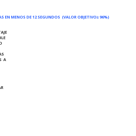
DAS EN MENOS DE 12 SEGUNDOS
(VALOR OBJETIVO
≥ 96%)
AJE
BLE
O
AS
S A
AR