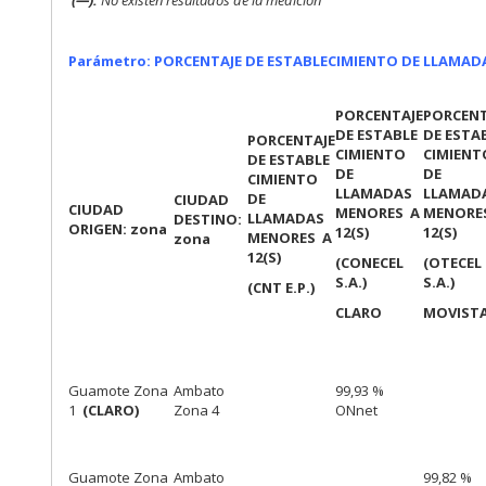
(—):
No existen resultados de la medición
Parámetro: PORCENTAJE DE ESTABLECIMIENTO DE LLAMA
PORCENTAJE
PORCENT
DE ESTABLE
DE ESTA
PORCENTAJE
CIMIENTO
CIMIENT
DE ESTABLE
DE
DE
CIMIENTO
LLAMADAS
LLAMAD
DE
CIUDAD
CIUDAD
MENORES A
MENORE
LLAMADAS
DESTINO:
ORIGEN: zona
12(S)
12(S)
MENORES A
zona
12(S)
(CONECEL
(OTECEL
S.A.)
S.A.)
(CNT E.P.)
CLARO
MOVIST
Guamote Zona
Ambato
99,93 %
1
(CLARO)
Zona 4
ONnet
Guamote Zona
Ambato
99,82 %