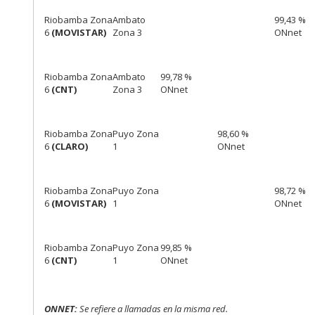
Riobamba Zona
Ambato
99,43 %
6
(MOVISTAR)
Zona 3
ONnet
Riobamba Zona
Ambato
99,78 %
6
(CNT)
Zona 3
ONnet
Riobamba Zona
Puyo Zona
98,60 %
6
(CLARO)
1
ONnet
Riobamba Zona
Puyo Zona
98,72 %
6
(MOVISTAR)
1
ONnet
Riobamba Zona
Puyo Zona
99,85 %
6
(CNT)
1
ONnet
ONNET:
Se refiere a llamadas en la misma red.