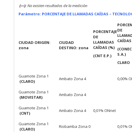
(—):
No existen resultados de la medición
Parámetro: PORCENTAJE DE LLAMADAS CAÍDAS – TECNOLO
PORCEN
DE
PORCENTAJE
LLAMA
DE
CAÍDAS
LLAMADAS
CIUDAD ORIGEN:
CIUDAD
CAÍDAS (%)
zona
DESTINO: zona
(CONEC
S.A.)
(CNT E.P.)
CLARO
Guamote Zona 1
Ambato Zona 4
0,00% O
(CLARO)
Guamote Zona 1
Ambato Zona 4
(MOVISTAR)
Guamote Zona 1
Ambato Zona 4
0,01% ONnet
(CNT)
Guamote Zona 1
Riobamba Zona 0
0,01% O
(CLARO)