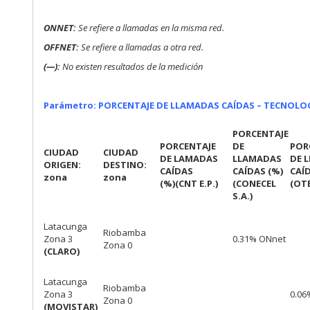
ONNET:
Se refiere a llamadas en la misma red.
OFFNET:
Se refiere a llamadas a otra red.
(—):
No existen resultados de la medición
Parámetro: PORCENTAJE DE LLAMADAS CAÍDAS – TECNOLOGÍ
PORCENTAJE
PORCENTAJE
DE
POR
CIUDAD
CIUDAD
DE LAMADAS
LLAMADAS
DE 
ORIGEN:
DESTINO:
CAÍDAS
CAÍDAS (%)
CAÍ
zona
zona
(%)
(CNT E.P.)
(CONECEL
(OTE
S.A.)
Latacunga
Riobamba
Zona 3
0.31% ONnet
Zona 0
(CLARO)
Latacunga
Riobamba
Zona 3
0.06
Zona 0
(MOVISTAR)