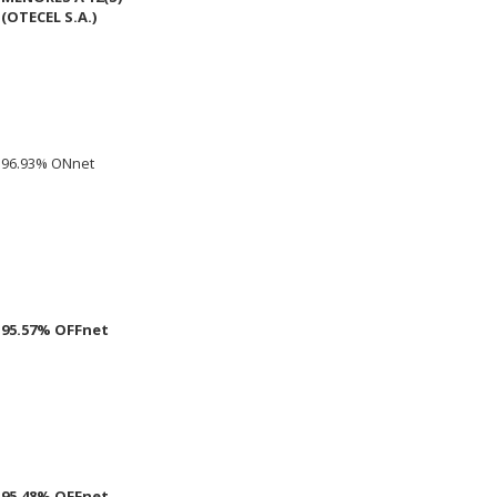
(OTECEL S.A.)
96.93% ONnet
95.57% OFFnet
95.48% OFFnet