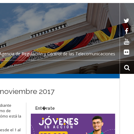
Agencia de Regulación y Control de las Telecomunicaciones
– noviembre 2017
ediante
Ent�rate
omo de
cómo está la
esde el 1 al