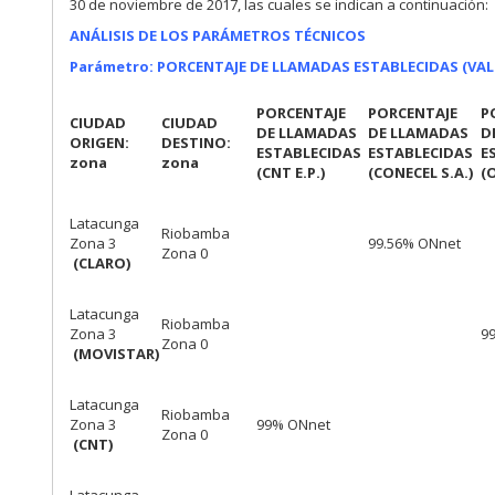
30 de noviembre de 2017, las cuales se indican a continuación:
ANÁLISIS DE LOS PARÁMETROS TÉCNICOS
Parámetro: PORCENTAJE DE LLAMADAS ESTABLECIDAS (VA
PORCENTAJE
PORCENTAJE
P
CIUDAD
CIUDAD
DE LLAMADAS
DE LLAMADAS
D
ORIGEN:
DESTINO:
ESTABLECIDAS
ESTABLECIDAS
E
zona
zona
(CNT E.P.)
(CONECEL S.A.)
(
Latacunga
Riobamba
Zona 3
99.56% ONnet
Zona 0
(CLARO)
Latacunga
Riobamba
Zona 3
9
Zona 0
(MOVISTAR)
Latacunga
Riobamba
Zona 3
99% ONnet
Zona 0
(CNT)