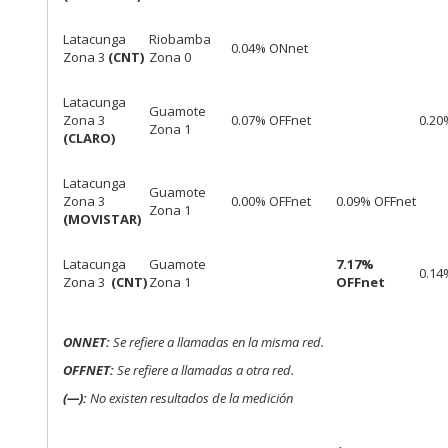
Latacunga
Riobamba
0.04% ONnet
Zona 3
(CNT)
Zona 0
Latacunga
Guamote
Zona 3
0.07% OFFnet
0.20
Zona 1
(CLARO)
Latacunga
Guamote
Zona 3
0.00% OFFnet
0.09% OFFnet
Zona 1
(MOVISTAR)
Latacunga
Guamote
7.17%
0.14
Zona 3
(CNT)
Zona 1
OFFnet
ONNET:
Se refiere a llamadas en la misma red.
OFFNET:
Se refiere a llamadas a otra red.
(—):
No existen resultados de la medición