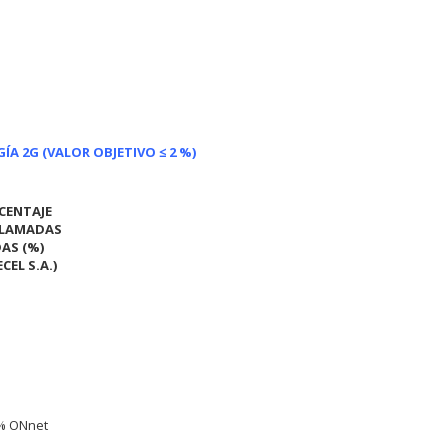
A 2G (VALOR OBJETIVO ≤ 2 %)
CENTAJE
LLAMADAS
DAS (%)
CEL S.A.)
% ONnet