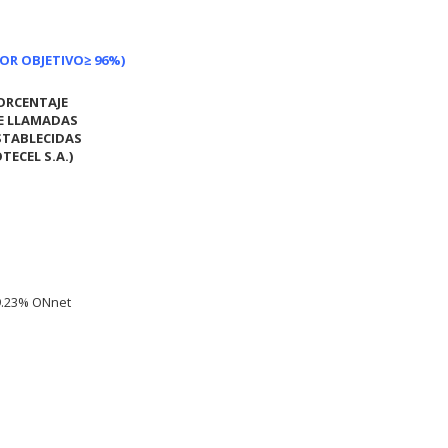
LOR OBJETIVO
≥ 96%)
ORCENTAJE
E LLAMADAS
STABLECIDAS
OTECEL S.A.)
9.23% ONnet