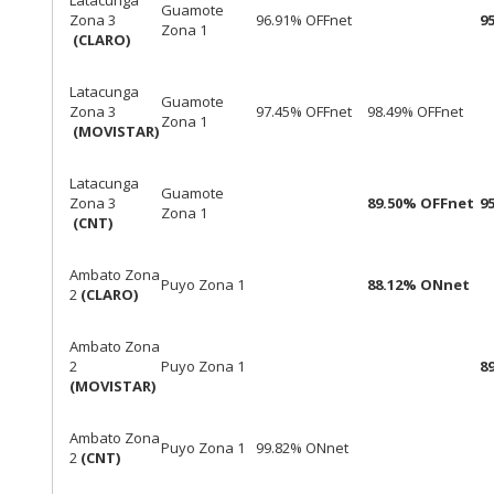
Latacunga
Guamote
Zona 3
96.91% OFFnet
9
Zona 1
(CLARO)
Latacunga
Guamote
Zona 3
97.45% OFFnet
98.49% OFFnet
Zona 1
(MOVISTAR)
Latacunga
Guamote
Zona 3
89.50% OFFnet
9
Zona 1
(CNT)
Ambato Zona
Puyo Zona 1
88.12% ONnet
2
(CLARO)
Ambato Zona
2
Puyo Zona 1
8
(MOVISTAR)
Ambato Zona
Puyo Zona 1
99.82% ONnet
2
(CNT)