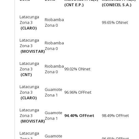
(CNT E.P.)
(CONECEL S.A.)
Latacunga
Riobamba
Zona 3
99.65% ONnet
Zona 0
(CLARO)
Latacunga
Riobamba
Zona 3
Zona 0
(MOVISTAR)
Latacunga
Riobamba
Zona 3
99.02% ONnet
Zona 0
(CNT)
Latacunga
Guamote
Zona 3
96.96% OFFnet
Zona 1
(CLARO)
Latacunga
Guamote
Zona 3
94.40% OFFnet
98.49% OFFnet
Zona 1
(MOVISTAR)
Latacunga
Guamote
Zona 3
96.65% OFFnet