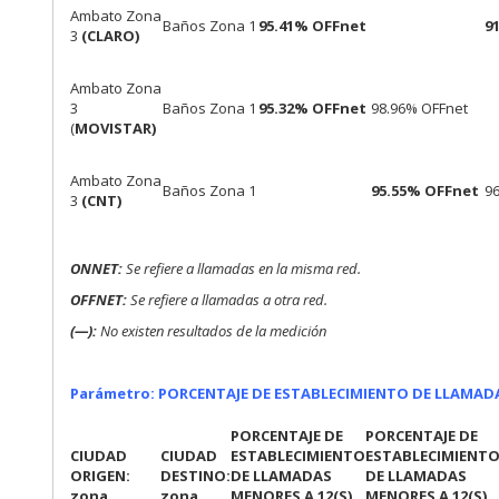
Ambato Zona
Baños Zona 1
95.41% OFFnet
9
3
(CLARO)
Ambato Zona
3
Baños Zona 1
95.32% OFFnet
98.96% OFFnet
(
MOVISTAR)
Ambato Zona
Baños Zona 1
95.55% OFFnet
9
3
(CNT)
ONNET:
Se refiere a llamadas en la misma red.
OFFNET:
Se refiere a llamadas a otra red.
(—):
No existen resultados de la medición
Parámetro: PORCENTAJE DE ESTABLECIMIENTO DE LLAMAD
PORCENTAJE DE
PORCENTAJE DE
CIUDAD
CIUDAD
ESTABLECIMIENTO
ESTABLECIMIENT
ORIGEN:
DESTINO:
DE LLAMADAS
DE LLAMADAS
zona
zona
MENORES A 12(S)
MENORES A 12(S)