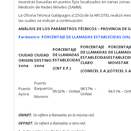
muestras basadas en puntos fijos localizados en varias zonas
Medición de Redes Móviles (SAMM).
La Oficina Técnica Galápagos (CZ5G) de la ARCOTEL realizó medic
las cuales se indican a continuación:
ANÁLISIS DE LOS PARÁMETROS TÉCNICOS – PROVINCIA DE
Parámetro: PORCENTAJE DE LLAMADAS ESTABLECIDAS (VA
PORCENTAJE
PORCENTAJ
PORCENTAJE
DE LLAMADAS
DE LLAMAD
DE LLAMADAS
CIUDAD
CIUDAD
ESTABLECIDAS
ESTABLECI
ESTABLECIDAS
ORIGEN:
DESTINO:
CLARO
MOVISTAR
zona
zona
(CNT E.P.)
(CONECEL S.A.)
(OTECEL S.A
Puerto
Baquerizo
Puerto
98.57% –
99.92% – OnNet
94.51% – On
Ayora
OnNet
Moreno
ONNET:
Se refiere a llamadas en la misma red.
OFFNET:
Se refiere a llamadas a otra red.