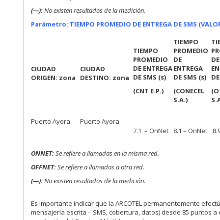
(—):
No existen resultados de la medición.
Parámetro: TIEMPO PROMEDIO DE ENTREGA DE SMS (VALOR
TIEMPO
TI
TIEMPO
PROMEDIO
PR
PROMEDIO
DE
DE
DE ENTREGA
ENTREGA
EN
CIUDAD
CIUDAD
DE SMS (s)
DE SMS (s)
DE
ORIGEN: zona
DESTINO: zona
(CNT E.P.)
(CONECEL
(O
S.A.)
S.A
Puerto Ayora
Puerto Ayora
7.1 – OnNet
8.1 – OnNet
8.
ONNET:
Se refiere a llamadas en la misma red.
OFFNET:
Se refiere a llamadas a otra red.
(—):
No existen resultados de la medición.
Es importante indicar que la ARCOTEL permanentemente efectú
mensajería escrita – SMS, cobertura, datos) desde 85 puntos a 