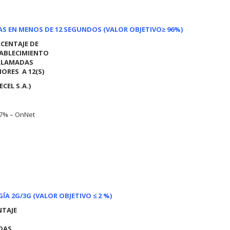
AS EN MENOS DE 12 SEGUNDOS (VALOR OBJETIVO
≥ 96%)
CENTAJE DE
ABLECIMIENTO
LLAMADAS
ORES A 12(S)
ECEL S.A.)
47% – OnNet
A 2G/3G (VALOR OBJETIVO ≤ 2 %)
NTAJE
DAS