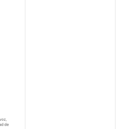
voz,
dad de