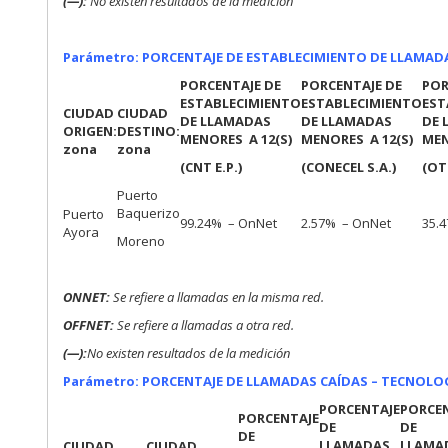
(—):
No existen resultados de la medición
Parámetro: PORCENTAJE DE ESTABLECIMIENTO DE LLAMAD
PORCENTAJE DE
PORCENTAJE DE
POR
ESTABLECIMIENTO
ESTABLECIMIENTO
EST
CIUDAD
CIUDAD
DE LLAMADAS
DE LLAMADAS
DE 
ORIGEN:
DESTINO:
MENORES A 12(S)
MENORES A 12(S)
MEN
zona
zona
(CNT E.P.)
(CONECEL S.A.)
(OT
Puerto
Baquerizo
Puerto
99.24% – OnNet
2.57% – OnNet
35.
Ayora
Moreno
ONNET:
Se refiere a llamadas en la misma red.
OFFNET:
Se refiere a llamadas a otra red.
(—):
No existen resultados de la medición
Parámetro: PORCENTAJE DE LLAMADAS CAÍDAS – TECNOLOGÍ
PORCENTAJE
PORCE
PORCENTAJE
DE
DE
DE
LLAMADAS
LLAMA
CIUDAD
CIUDAD