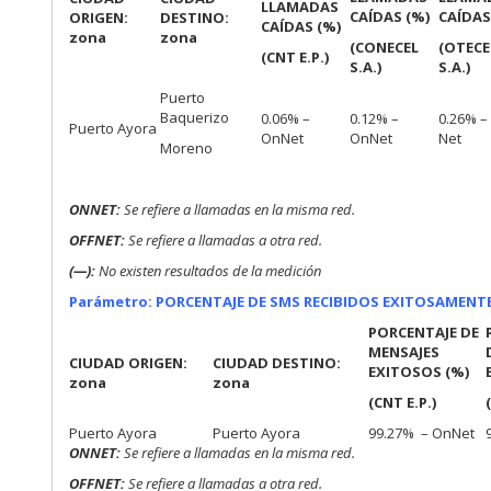
LLAMADAS
CAÍDAS (%)
CAÍDAS
ORIGEN:
DESTINO:
CAÍDAS (%)
zona
zona
(CONECEL
(OTECE
(CNT E.P.)
S.A.)
S.A.)
Puerto
Baquerizo
0.06% –
0.12% –
0.26% –
Puerto Ayora
OnNet
OnNet
Net
Moreno
ONNET:
Se refiere a llamadas en la misma red.
OFFNET:
Se refiere a llamadas a otra red.
(—):
No existen resultados de la medición
Parámetro: PORCENTAJE DE SMS RECIBIDOS EXITOSAMENTE
PORCENTAJE DE
MENSAJES
CIUDAD ORIGEN:
CIUDAD DESTINO:
EXITOSOS (%)
zona
zona
(CNT E.P.)
Puerto Ayora
Puerto Ayora
99.27% – OnNet
ONNE
T:
Se refiere a llamadas en la misma red.
OFFNET:
Se refiere a llamadas a otra red.