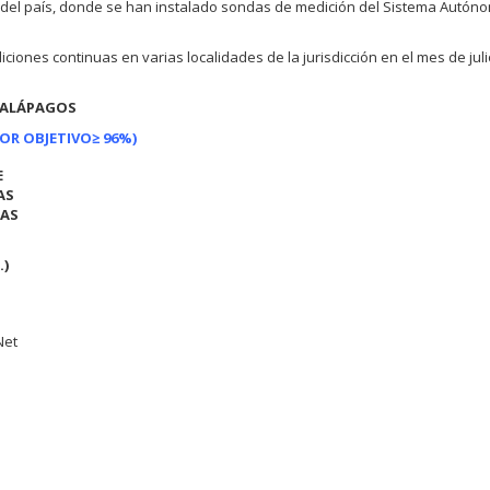
 del país, donde se han instalado sondas de medición del Sistema Autón
iones continuas en varias localidades de la jurisdicción en el mes de juli
 GALÁPAGOS
LOR OBJETIVO
≥ 96%)
E
AS
DAS
.)
Net