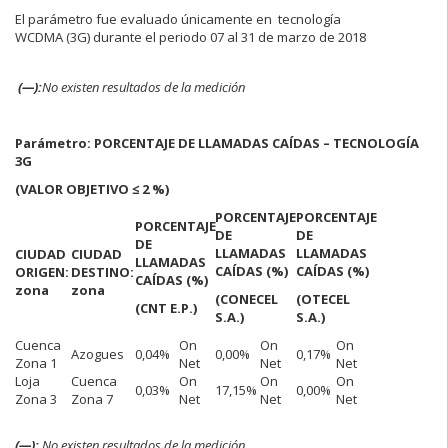
El parámetro fue evaluado únicamente en tecnología
WCDMA (3G) durante el periodo 07 al 31 de marzo de 2018
(—):
No existen resultados de la medición
Parámetro: PORCENTAJE DE LLAMADAS CAÍDAS – TECNOLOGÍA
3G
(VALOR OBJETIVO ≤ 2 %)
PORCENTAJE
PORCENTAJE
PORCENTAJE
DE
DE
DE
LLAMADAS
LLAMADAS
CIUDAD
CIUDAD
LLAMADAS
CAÍDAS (%)
CAÍDAS (%)
ORIGEN:
DESTINO:
CAÍDAS (%)
zona
zona
(CONECEL
(OTECEL
(CNT E.P.)
S.A.)
S.A.)
Cuenca
On
On
On
Azogues
0,04%
0,00%
0,17%
Zona 1
Net
Net
Net
Loja
Cuenca
On
On
On
0,03%
17,15%
0,00%
Zona 3
Zona 7
Net
Net
Net
(—):
No existen resultados de la medición