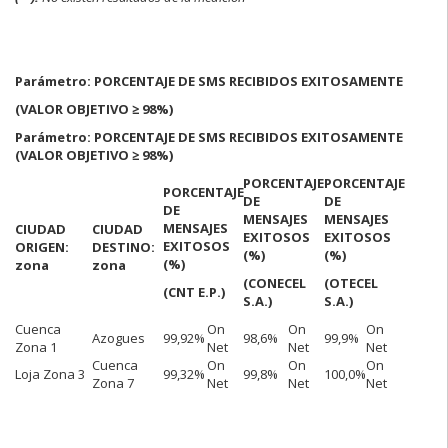
Parámetro: PORCENTAJE DE SMS RECIBIDOS EXITOSAMENTE
(VALOR OBJETIVO ≥ 98%)
Parámetro: PORCENTAJE DE SMS RECIBIDOS EXITOSAMENTE
(VALOR OBJETIVO ≥ 98%)
PORCENTAJE
PORCENTAJE
PORCENTAJE
DE
DE
DE
MENSAJES
MENSAJES
MENSAJES
CIUDAD
CIUDAD
EXITOSOS
EXITOSOS
EXITOSOS
ORIGEN:
DESTINO:
(%)
(%)
(%)
zona
zona
(CONECEL
(OTECEL
(CNT E.P.)
S.A.)
S.A.)
Cuenca
On
On
On
Azogues
99,92%
98,6%
99,9%
Zona 1
Net
Net
Net
Cuenca
On
On
On
Loja Zona 3
99,32%
99,8%
100,0%
Zona 7
Net
Net
Net