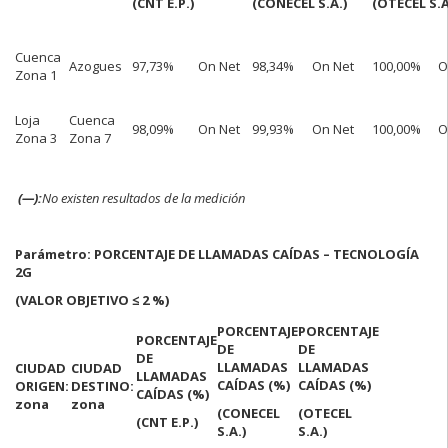
(CNT E.P.)
(CONECEL S.A.)
(OTECEL S.A
Cuenca
Azogues
97,73%
On Net
98,34%
On Net
100,00%
O
Zona 1
Loja
Cuenca
98,09%
On Net
99,93%
On Net
100,00%
O
Zona 3
Zona 7
(—):
No existen resultados de la medición
Parámetro: PORCENTAJE DE LLAMADAS CAÍDAS – TECNOLOGÍA
2G
(VALOR OBJETIVO ≤ 2 %)
PORCENTAJE
PORCENTAJE
PORCENTAJE
DE
DE
DE
LLAMADAS
LLAMADAS
CIUDAD
CIUDAD
LLAMADAS
CAÍDAS (%)
CAÍDAS (%)
ORIGEN:
DESTINO:
CAÍDAS (%)
zona
zona
(CONECEL
(OTECEL
(CNT E.P.)
S.A.)
S.A.)