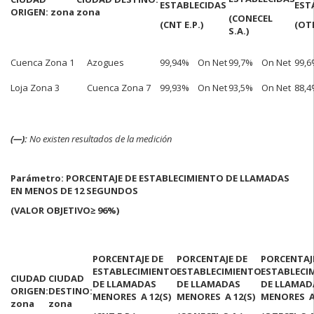
ESTABLECIDAS
EST
ORIGEN: zona
zona
(CONECEL
(CNT E.P.)
(OTE
S.A.)
Cuenca Zona 1
Azogues
99,94%
On Net
99,7%
On Net
99,6
Loja Zona 3
Cuenca Zona 7
99,93%
On Net
93,5%
On Net
88,4
(—):
No existen resultados de la medición
Parámetro: PORCENTAJE DE ESTABLECIMIENTO DE LLAMADAS
EN MENOS DE 12 SEGUNDOS
(VALOR OBJETIVO
≥ 96%)
PORCENTAJE DE
PORCENTAJE DE
PORCENTAJ
ESTABLECIMIENTO
ESTABLECIMIENTO
ESTABLECI
CIUDAD
CIUDAD
DE LLAMADAS
DE LLAMADAS
DE LLAMAD
ORIGEN:
DESTINO:
MENORES A 12(S)
MENORES A 12(S)
MENORES A 
zona
zona