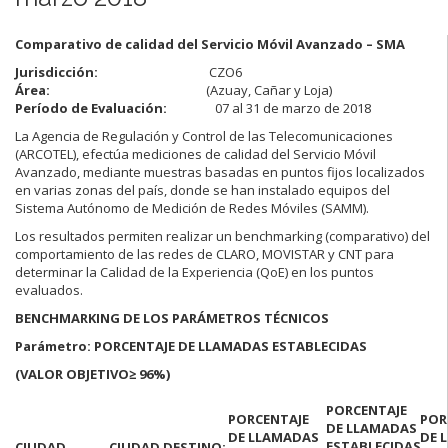
Comparativo de calidad del Servicio Móvil Avanzado – SMA
Jurisdicción:
CZO6
Área:
(Azuay, Cañar y Loja)
Período de Evaluación:
07 al 31 de marzo de 2018
La Agencia de Regulación y Control de las Telecomunicaciones
(ARCOTEL), efectúa mediciones de calidad del Servicio Móvil
Avanzado, mediante muestras basadas en puntos fijos localizados
en varias zonas del país, donde se han instalado equipos del
Sistema Autónomo de Medición de Redes Móviles (SAMM).
Los resultados permiten realizar un benchmarking (comparativo) del
comportamiento de las redes de CLARO, MOVISTAR y CNT para
determinar la Calidad de la Experiencia (QoE) en los puntos
evaluados.
BENCHMARKING DE LOS PARÁMETROS TÉCNICOS
Parámetro: PORCENTAJE DE LLAMADAS ESTABLECIDAS
(VALOR OBJETIVO
≥ 96%)
PORCENTAJE
PORCENTAJE
POR
DE LLAMADAS
DE LLAMADAS
DE 
ESTABLECIDAS
CIUDAD
CIUDAD DESTINO: