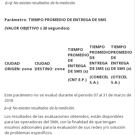
(—):
No existen resultados de la medición.
Parámetro: TIEMPO PROMEDIO DE ENTREGA DE SMS
(VALOR OBJETIVO ≤ 20 segundos)
TIEMPO
TIEMPO
TIEMPO
PROMEDIO
PROMEDIO
PROMEDIO
DE
DE
DE
ENTREGA
ENTREGA
CIUDAD
CIUDAD
ENTREGA
DE SMS (s)
DE SMS (s)
ORIGEN: zona
DESTINO: zona
DE SMS (s)
(CONECEL
(OTECEL
(CNT E.P.)
S.A.)
S.A.)
Este parámetro no se evaluó durante el periodo 07 al 31 de marzo de
2018
(—):
No existen resultados de la medición.
Los resultados de las evaluaciones obtenidos, están disponibles
para las operadoras del SMA, con la finalidad de que tengan
insumos adicionales para la evaluación de sus redes y/o solución
de problemas específicos.