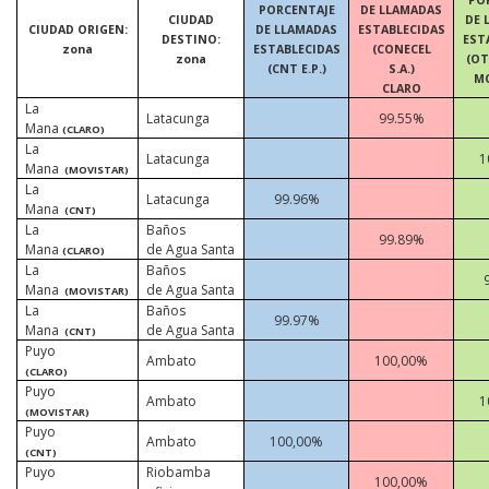
PORCENTAJE
DE LLAMADAS
CIUDAD
DE 
CIUDAD ORIGEN:
DE LLAMADAS
ESTABLECIDAS
DESTINO:
EST
zona
ESTABLECIDAS
(CONECEL
zona
(OT
(CNT E.P.)
S.A.)
M
CLARO
La
Latacunga
99.55%
Mana
(CLARO)
La
Latacunga
1
Mana
(MOVISTAR)
La
Latacunga
99.96%
Mana
(CNT)
La
Baños
99.89%
Mana
de Agua Santa
(CLARO)
La
Baños
Mana
de Agua Santa
(MOVISTAR)
La
Baños
99.97%
Mana
de Agua Santa
(CNT)
Puyo
Ambato
100,00%
(CLARO)
Puyo
Ambato
1
(MOVISTAR)
Puyo
Ambato
100,00%
(CNT)
Puyo
Riobamba
100,00%