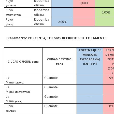
Puyo
Riobamba
0,00%
oficina
(CLARO)
Puyo
Riobamba
0,00%
oficina
(MOVISTAR)
Puyo
Riobamba
0,00%
oficina
(CNT)
Parámetro: PORCENTAJE DE SMS RECIBIDOS EXITOSAMENTE
PORCENTAJE DE
PORC
MENSAJES
DE ME
CIUDAD DESTINO:
EXITOSOS (%)
EXI
CIUDAD ORIGEN: zona
zona
(CNT E.P.)
(
(CO
S.
La
Guamote
99
Mana
(CLARO)
La
Guamote
Mana
(MOVISTAR)
La
Guamote
—
Mana
(CNT)
Puyo
Guamote
89
(CLARO)