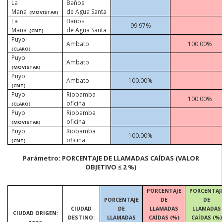
La
Baños
Mana
de Agua Santa
(MOVISTAR)
La
Baños
99.97%
Mana
de Agua Santa
(CNT)
Puyo
Ambato
100.00%
(CLARO)
Puyo
Ambato
(MOVISTAR)
Puyo
Ambato
100.00%
(CNT)
Puyo
Riobamba
100.00%
oficina
(CLARO)
Puyo
Riobamba
oficina
(MOVISTAR)
Puyo
Riobamba
100.00%
oficina
(CNT)
Parámetro:
PORCENTAJE DE LLAMADAS CAÍDAS
(VALOR
OBJETIVO ≤ 2 %)
PORCENTAJE
PORCENTAJ
PORCENTAJE
DE
DE
CIUDAD
DE
LLAMADAS
LLAMADAS
CIUDAD ORIGEN:
DESTINO:
LLAMADAS
CAÍDAS (%)
CAÍDAS (%)
zona