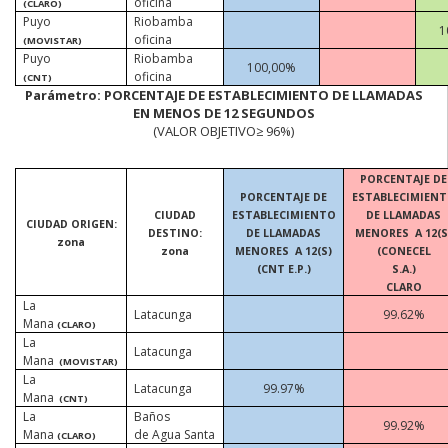
oficina
(CLARO)
Puyo
Riobamba
1
oficina
(MOVISTAR)
Puyo
Riobamba
100,00%
oficina
(CNT)
Parámetro: PORCENTAJE DE ESTABLECIMIENTO DE LLAMADAS
EN MENOS DE 12 SEGUNDOS
(VALOR OBJETIVO≥ 96%)
PORCENTAJE DE
PORCENTAJE DE
ESTABLECIMIEN
CIUDAD
ESTABLECIMIENTO
DE LLAMADAS
CIUDAD ORIGEN:
DESTINO:
DE LLAMADAS
MENORES
A 12(S
zona
zona
MENORES
A 12(S)
(CONECEL
(CNT E.P.)
S.A.)
CLARO
La
Latacunga
99.62%
Mana
(CLARO)
La
Latacunga
Mana
(MOVISTAR)
La
Latacunga
99.97%
Mana
(CNT)
La
Baños
99.92%
Mana
de Agua Santa
(CLARO)