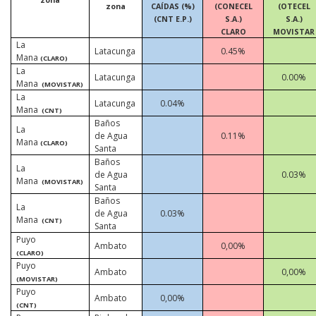
zona
CAÍDAS (%)
(CONECEL
(OTECEL
(CNT E.P.)
S.A.)
S.A.)
CLARO
MOVISTAR
La
Latacunga
0.45%
Mana
(CLARO)
La
Latacunga
0.00%
Mana
(MOVISTAR)
La
Latacunga
0.04%
Mana
(CNT)
Baños
La
de Agua
0.11%
Mana
(CLARO)
Santa
Baños
La
de Agua
0.03%
Mana
(MOVISTAR)
Santa
Baños
La
de Agua
0.03%
Mana
(CNT)
Santa
Puyo
Ambato
0,00%
(CLARO)
Puyo
Ambato
0,00%
(MOVISTAR)
Puyo
Ambato
0,00%
(CNT)