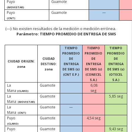
Puyo
Guamote
(MOVISTAR)
Puyo
Guamote
—
(CNT)
(
—):
No existen
resultados de la medición o medición errónea.
Parámetro: TIEMPO PROMEDIO DE ENTREGA DE SMS
TIEMPO
TIEMPO
TIEMPO
PROMEDIO
PROMEDIO
PROMEDIO
CIUDAD
DE
DE
DE
CIUDAD ORIGEN:
DESTINO:
ENTREGA
ENTREGA
ENTREGA
zona
zona
DE SMS (s)
DE SMS (s)
DE SMS (s)
(CNT E.P.)
(CONECEL
(OTECEL
S.A.)
S.A.)
La
Guamote
6,08
Mana
seg
(CLARO)
La
Guamote
5,85 seg
Mana
(MOVISTAR)
La
Guamote
—
Mana
(CNT)
Puyo
Guamote
4,54 seg
(CLARO)
Puyo
Guamote
9,43 seg