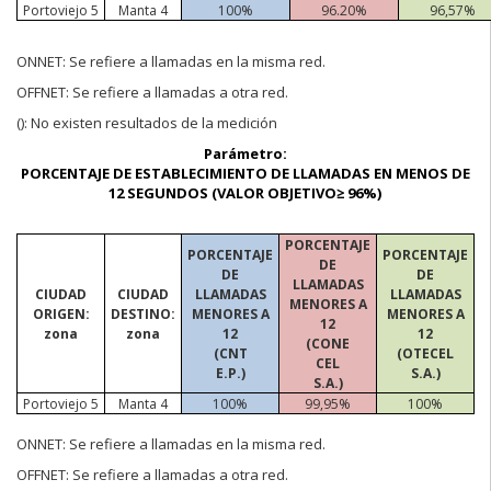
Portoviejo 5
Manta 4
100%
96.20%
96,57%
O
NNET:
Se refiere a llamadas en la misma red.
OFFNET:
Se refiere a llamadas a otra red.
(
):
No existen resultados de la medición
Parámetro:
PORCENTAJE DE ESTABLECIMIENTO DE LLAMADAS EN MENOS DE
12 SEGUNDOS (VALOR OBJETIVO≥ 96%)
PORCENTAJE
PORCENTAJE
PORCENTAJE
DE
DE
DE
LLAMADAS
CIUDAD
CIUDAD
LLAMADAS
LLAMADAS
MENORES A
ORIGEN:
DESTINO:
MENORES A
MENORES A
12
zona
zona
12
12
(CONE
(CNT
(OTECEL
CEL
E.P.)
S.A.)
S.A.)
Portoviejo 5
Manta 4
100%
99,95%
100%
ONNET:
Se refiere a llamadas en la misma red.
OFFNET:
Se refiere a llamadas a otra red.