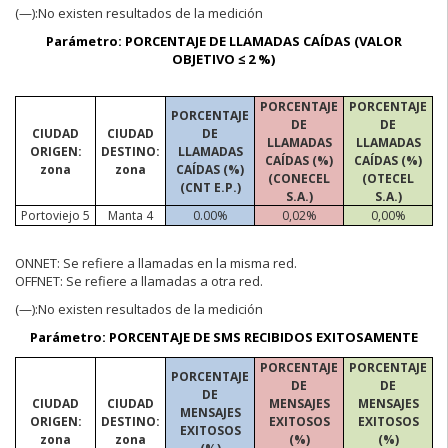
(—):No
existen resultados de la medición
Parámetro: PORCENTAJE DE LLAMADAS CAÍDAS (VALOR
OBJETIVO ≤ 2 %)
PORCENTAJE
PORCENTAJE
PORCENTAJE
DE
DE
CIUDAD
CIUDAD
DE
LLAMADAS
LLAMADAS
ORIGEN:
DESTINO:
LLAMADAS
CAÍDAS (%)
CAÍDAS (%)
zona
zona
CAÍDAS (%)
(CONECEL
(OTECEL
(CNT E.P.)
S.A.)
S.A.)
Portoviejo 5
Manta 4
0.00%
0,02%
0,00%
ONNET:
Se refiere a llamadas en la misma red.
OFFNET:
Se refiere a llamadas a otra red.
(—):No
existen resultados de la medición
Parámetro: PORCENTAJE DE SMS RECIBIDOS EXITOSAMENTE
PORCENTAJE
PORCENTAJE
PORCENTAJE
DE
DE
DE
CIUDAD
CIUDAD
MENSAJES
MENSAJES
MENSAJES
ORIGEN:
DESTINO:
EXITOSOS
EXITOSOS
EXITOSOS
zona
zona
(%)
(%)