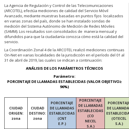
La Agencia de Regulación y Control de las Telecomunicaciones
(ARCOTEL), efectúa mediciones de calidad del Servicio Móvil
Avanzado, mediante muestras basadas en puntos fijos localizados
en varias zonas del país, donde se han instalado sondas de
medición del Sistema Autónomo de Medición de Redes Móviles
(SAMM). Los resultados son consolidados de manera mensual y
difundidos para que la ciudadanía conozca cómo está la calidad del
servicio.
La Coordinación Zonal 4 de la ARCOTEL realizó mediciones continuas
On-Net en varias localidades de la jurisdicción en el período del 01 al
31 de abril de 2019, las cuales se indican a continuación:
ANÁLISIS DE LOS PARÁMETROS TÉCNICOS
Parámetro:
PORCENTAJE DE LLAMADAS ESTABLECIDAS (VALOR OBJETIVO≥
96%)
PORCENTAJE
PORCENTAJE
PORCENTAJ
DE LLAMADAS
CIUDAD
CIUDAD
DE LLAMADAS
DE LLAMADA
ESTABLECIDAS
ORIGEN:
DESTINO:
ESTABLECIDAS
ESTABLECID
(CO
zona
zona
(CNT
(OTECEL
NECEL
E.P.)
S.A.)
S.A.)