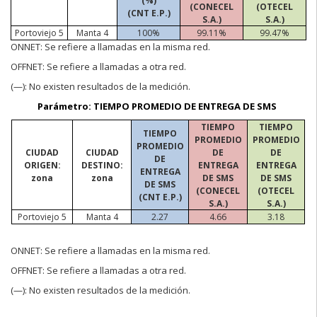
(%)
(CONECEL
(OTECEL
(CNT E.P.)
S.A.)
S.A.)
Portoviejo 5
Manta 4
100%
99.11%
99.47%
ONNET:
Se refiere a llamadas en la misma red.
OFFNET:
Se refiere a llamadas a otra red.
(—):
No existen resultados de la medición.
Parámetro: TIEMPO PROMEDIO DE ENTREGA DE SMS
TIEMPO
TIEMPO
TIEMPO
PROMEDIO
PROMEDIO
PROMEDIO
CIUDAD
CIUDAD
DE
DE
DE
ORIGEN:
DESTINO:
ENTREGA
ENTREGA
ENTREGA
zona
zona
DE SMS
DE SMS
DE SMS
(CONECEL
(OTECEL
(CNT E.P.)
S.A.)
S.A.)
Portoviejo 5
Manta 4
2.27
4.66
3.18
ONNET:
Se refiere a llamadas en la misma red.
OFFNET:
Se refiere a llamadas a otra red.
(—):
No existen resultados de la medición.