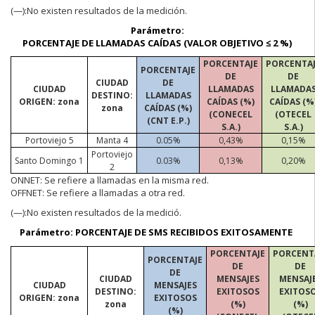
(—):No
existen resultados de la medición.
Parámetro:
PORCENTAJE DE LLAMADAS CAÍDAS (VALOR OBJETIVO ≤ 2 %)
PORCENTAJE
PORCENTA
PORCENTAJE
DE
DE
CIUDAD
DE
CIUDAD
LLAMADAS
LLAMADA
DESTINO:
LLAMADAS
ORIGEN: zona
CAÍDAS (%)
CAÍDAS (%
zona
CAÍDAS (%)
(CONECEL
(OTECEL
(CNT E.P.)
S.A.)
S.A.)
Portoviejo 5
Manta 4
0.05%
0,43%
0,15%
Portoviejo
Santo Domingo 1
0.03%
0,13%
0,20%
2
ONNET:
Se refiere a llamadas en la misma red.
OFFNET:
Se refiere a llamadas a otra red.
(—):No
existen resultados de la medició.
Parámetro: PORCENTAJE DE SMS RECIBIDOS EXITOSAMENTE
PORCENTAJE
PORCENT
PORCENTAJE
DE
DE
DE
CIUDAD
MENSAJES
MENSAJ
CIUDAD
MENSAJES
DESTINO:
EXITOSOS
EXITOS
ORIGEN: zona
EXITOSOS
zona
(%)
(%)
(%)