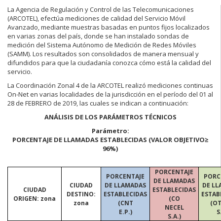
La Agencia de Regulación y Control de las Telecomunicaciones
(ARCOTEL), efectúa mediciones de calidad del Servicio Móvil
Avanzado, mediante muestras basadas en puntos fijos localizados
en varias zonas del país, donde se han instalado sondas de
medición del Sistema Autónomo de Medición de Redes Móviles
(SAMM). Los resultados son consolidados de manera mensual y
difundidos para que la ciudadanía conozca cómo está la calidad del
servicio.
La Coordinación Zonal 4 de la ARCOTEL realizó mediciones continuas
On-Net en varias localidades de la jurisdicción en el período del 01 al
28 de FEBRERO de 2019, las cuales se indican a continuación:
ANÁLISIS DE LOS PARÁMETROS TÉCNICOS
Parámetro:
PORCENTAJE DE LLAMADAS ESTABLECIDAS (VALOR OBJETIVO≥
96%)
PORCENTAJE
PORCENTAJE
PORC
DE LLAMADAS
CIUDAD
DE LLAMADAS
DE L
CIUDAD
ESTABLECIDAS
DESTINO:
ESTABLECIDAS
ESTAB
ORIGEN: zona
(CO
zona
(CNT
(O
NECEL
E.P.)
S
S.A.)