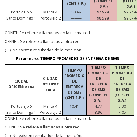
(CONECEL
(OTECE
(CNT E.P.)
S.A.)
S.A.)
Portoviejo 5
Manta 4
100%
97.97%
99.74%
Santo Domingo 1
Portoviejo 2
———
98.59%
99,67%
ONNET:
Se refiere a llamadas en la misma red.
OFFNET:
Se refiere a llamadas a otra red.
(—):
No existen resultados de la medición.
Parámetro: TIEMPO PROMEDIO
DE ENTREGA DE SMS
TIEMPO
TIEMPO
TIEMPO
PROMEDIO
PROMEDIO
PROMEDIO
CIUDAD
DE
DE
CIUDAD
DE
DESTINO:
ENTREGA
ENTREGA
ORIGEN: zona
ENTREGA
zona
DE SMS
DE SMS
DE SMS
(CONECEL
(OTECEL
(CNT E.P.)
S.A.)
S.A.)
Portoviejo 5
Manta 4
10.41
4.77
3.30
Santo Domingo 1
Portoviejo 2
———
3.96
4.05
ONNET:
Se refiere a llamadas en la misma red.
OFFNET:
Se refiere a llamadas a otra red.
(—):
No existen resultados de la medición.