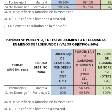
Portoviejo 5
Manta 4
99.96%
99.12%
99
Santo Domingo 1
Portoviejo 2
99,86%
98,73%
99
ONNET:
Se refiere a llamadas en la misma red.
OFFNET:
Se refiere a llamadas a otra red.
(
—):
No existen resultados de la medición
Parámetro: PORCENTAJE DE ESTABLECIMIENTO DE LLAMADAS
EN MENOS DE 12 SEGUNDOS (VALOR OBJETIVO≥ 96%)
PORCENTAJE
PORCENTAJE
PORCENT
DE
DE
DE
LLAMADAS
CIUDAD
LLAMADAS
LLAMAD
CIUDAD
MENORES A
DESTINO:
MENORES A
MENORES
ORIGEN: zona
12
zona
12
12
(CONE
(CNT
(OTECE
CEL
E.P.)
S.A.)
S.A.)
Portoviejo 5
Manta 4
100%
98,74%
100%
Santo Domingo 1
Portoviejo 2
100%
99,83%
100%
ONNET:
Se refiere a llamadas en la misma red.
OFFNET:
Se refiere a llamadas a otra red.