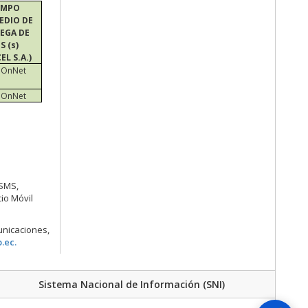
EMPO
EDIO DE
EGA DE
S (s)
EL S.A.)
– OnNet
– OnNet
 SMS,
io Móvil
nicaciones,
b.ec.
Sistema Nacional de Información (SNI)