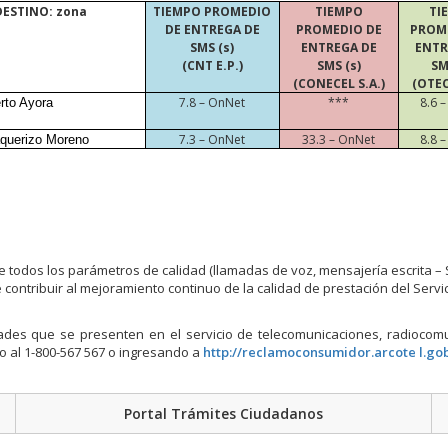
DESTINO: zona
TIEMPO PROMEDIO
TIEMPO
TI
DE ENTREGA DE
PROMEDIO DE
PROM
SMS (s)
ENTREGA DE
ENTR
(CNT E.P.)
SMS (s)
SM
(CONECEL S.A.)
(OTEC
7.8 – OnNet
***
8.6 
rto Ayora
7.3 – OnNet
33.3 – OnNet
8.8 
querizo Moreno
odos los parámetros de calidad (llamadas de voz, mensajería escrita –
contribuir al mejoramiento continuo de la calidad de prestación del Servic
des que se presenten en el servicio de telecomunicaciones, radiocomu
jo al 1-800-567 567 o ingresando a
http://reclamoconsumidor.arcote l.go
Portal Trámites Ciudadanos