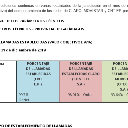
iciones continuas en varias localidades de la jurisdicción en el mes de 
rativo) del comportamiento de las redes de CLARO, MOVISTAR y CNT EP par
G DE LOS PARÁMETROS TÉCNICOS
ETROS TÉCNICOS – PROVINCIA DE GALÁPAGOS
LLAMADAS ESTABLECIDAS (VALOR OBJETIVO≥ 97%)
– 31 de diciembre de 2019
ona
PORCENTAJE
PORCENTAJE
PORCEN
DE LLAMADAS
DE LLAMADAS
DE LLAM
ESTABLECIDAS
ESTABLECIDAS CLARO
ESTABLE
(CNT
(CONECEL
MOVIS
E.P.)
S.A.)
(OTEC
S.A.)
99.7% –
98.01% – OnNet
93.64% – 
OnNet
PO DE ESTABLECIMIENTO DE LLAMADAS