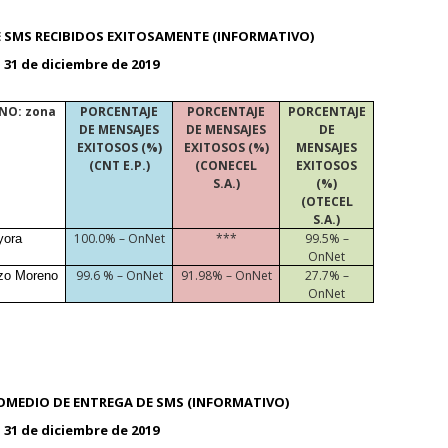
E SMS RECIBIDOS EXITOSAMENTE (INFORMATIVO)
– 31 de diciembre de 2019
NO: zona
PORCENTAJE
PORCENTAJE
PORCENTAJE
DE MENSAJES
DE MENSAJES
DE
EXITOSOS (%)
EXITOSOS (%)
MENSAJES
(CNT E.P.)
(CONECEL
EXITOSOS
S.A.)
(%)
(OTECEL
S.A.)
100.0% – OnNet
***
99.5% –
yora
OnNet
99.6 % – OnNet
91.98% – OnNet
27.7% –
izo Moreno
OnNet
OMEDIO DE ENTREGA DE SMS (INFORMATIVO)
– 31 de diciembre de 2019