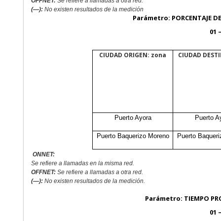
OFFNET:
Se refiere a llamadas a otra red.
(—):
No existen resultados de la medición
Parámetro: PORCENTAJE D
01 
CIUDAD ORIGEN: zona
CIUDAD DESTI
Puerto Ayora
Puerto A
Puerto Baquerizo Moreno
Puerto Baquer
ONNE
T:
Se refiere a
llamadas en la misma red.
OFFNET:
Se refiere a llamadas a otra red.
(—):
No existen resultados de la medición.
Parámetro: TIEMPO PR
01 