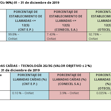
≥ 96%) 01 – 31 de diciembre de 2019
PORCENTAJE DE
PORCENTAJE DE
PORCENTA
ESTABLECIMIENTO DE
ESTABLECIMIENTO DE
ESTABLECIM
LLAMADAS <=
LLAMADAS <=
LLAMADA
12(S)
12(S)
12(S
(CNT E.P.)
(CONECEL S.A.)
(OTECEL 
99.8% –
7.43% –
92.78% –
OnNet
OnNet
OnNet
AS CAÍDAS – TECNOLOGÍA 2G/3G (VALOR OBJETIVO ≤ 2 %)
– 31 de diciembre de 2019
a
PORCENTAJE DE
PORCENTAJE DE
PORCENTA
LLAMADAS CAÍDAS (%)
LLAMADAS CAÍDAS (%)
LLAMADAS 
(CNT E.P.)
(CONECEL S.A.)
(%)
(OTECEL 
0.10 % – OnNet
3.9% – OnNet
0.035% – 