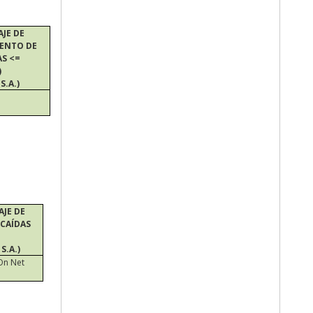
JE DE
IENTO DE
S <=
)
S.A.)
JE DE
CAÍDAS
S.A.)
On Net