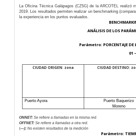
La Oficina Técnica Galápagos (CZ5G) de la ARCOTEL realizó med
2019. Los resultados permiten realizar un benchmarking (compa
la experiencia en los puntos evaluados.
BENCHMARKIN
ANÁLISIS DE LOS PARÁM
Parámetro: PORCENTAJE DE 
01 
CIUDAD ORIGEN: zona
CIUDAD DESTINO: z
Puerto Ayora
Puerto Baquerizo
Moreno
ONNET:
Se refiere a
llamadas en la misma red.
OFFNET:
Se refiere a llamadas a otra red.
(
—):
No existen resultados de la medición
Parámetro: TIEM