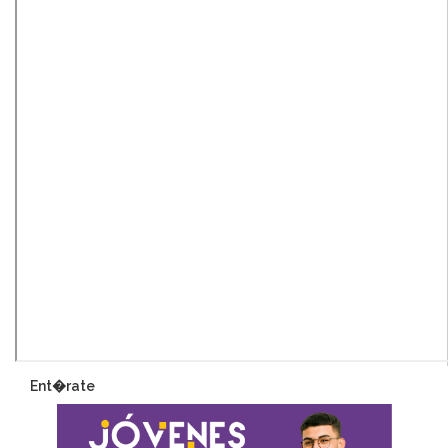
Ent�rate