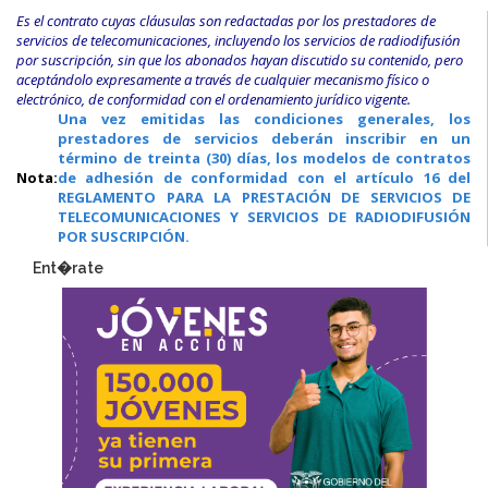
Es el contrato cuyas cláusulas son redactadas por los prestadores de
servicios de telecomunicaciones, incluyendo los servicios de radiodifusión
por suscripción, sin que los abonados hayan discutido su contenido, pero
aceptándolo expresamente a través de cualquier mecanismo físico o
electrónico, de conformidad con el ordenamiento jurídico vigente.
Una vez emitidas las condiciones generales, los
prestadores de servicios deberán inscribir en un
término de treinta (30) días, los modelos de contratos
Nota:
de adhesión de conformidad con el artículo 16 del
REGLAMENTO PARA LA PRESTACIÓN DE SERVICIOS DE
TELECOMUNICACIONES Y SERVICIOS DE RADIODIFUSIÓN
POR SUSCRIPCIÓN.
Ent�rate