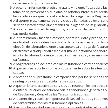
ordenamiento jurídico vigente.
A obtener información precisa, gratuita y no engañosa sobre las c
también se proveerá en el idioma de relación intercultural pred
las regulaciones que para el efecto emita la Agencia de Regulac
A disponer gratuitamente de servicios de llamadas de emergencia,
servicios informativos que establezca la Agencia de Regulación 
A obtener, en unidad de segundos, la medición del servicio contr
sus modalidades.
A la facturación y tasación correcta, oportuna, clara y precisa, 
modalidad de redondeo. La entrega de facturas o estados de cuen
elección del abonado, cliente o suscriptor. La entrega de factura
electrónico o cualquier otro medio digital o electrónico no tend
escrita del abonado, cliente o suscriptor, en la cual, el mismo m
su factura.
A pagar tarifas de acuerdo con las regulaciones correspondientes
A que su prestador le informe oportunamente sobre la interrupci
causas.
A obtener de su prestador la compensación por los servicios cont
reintegro de valores indebidamente cobrados.
A que en la contratación de servicios se respeten los derechos c
clientes y usuarios, de acuerdo con las condiciones generales o
de Regulación y Control de las Telecomunicaciones.
A la atención y resolución oportuna de las solicitudes y reclamo
de conformidad con las regulaciones aplicables.
A exigir a los prestadores de los servicios contratados, el cumpl