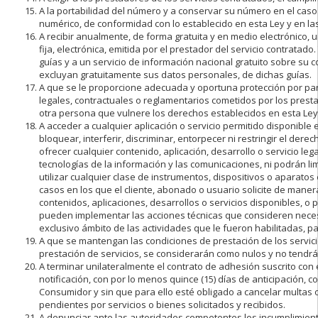
A la portabilidad del número y a conservar su número en el cas
numérico, de conformidad con lo establecido en esta Ley y en las
A recibir anualmente, de forma gratuita y en medio electrónico, 
fija, electrónica, emitida por el prestador del servicio contrata
guías y a un servicio de información nacional gratuito sobre su
excluyan gratuitamente sus datos personales, de dichas guías.
A que se le proporcione adecuada y oportuna protección por par
legales, contractuales o reglamentarios cometidos por los prest
otra persona que vulnere los derechos establecidos en esta Ley 
A acceder a cualquier aplicación o servicio permitido disponible 
bloquear, interferir, discriminar, entorpecer ni restringir el dere
ofrecer cualquier contenido, aplicación, desarrollo o servicio leg
tecnologías de la información y las comunicaciones, ni podrán l
utilizar cualquier clase de instrumentos, dispositivos o aparato
casos en los que el cliente, abonado o usuario solicite de maner
contenidos, aplicaciones, desarrollos o servicios disponibles, o
pueden implementar las acciones técnicas que consideren neces
exclusivo ámbito de las actividades que le fueron habilitadas, pa
A que se mantengan las condiciones de prestación de los servici
prestación de servicios, se considerarán como nulos y no tendrá
A terminar unilateralmente el contrato de adhesión suscrito con e
notificación, con por lo menos quince (15) días de anticipación,
Consumidor y sin que para ello esté obligado a cancelar multas 
pendientes por servicios o bienes solicitados y recibidos.
A denunciar ante las autoridades competentes los incumplimient