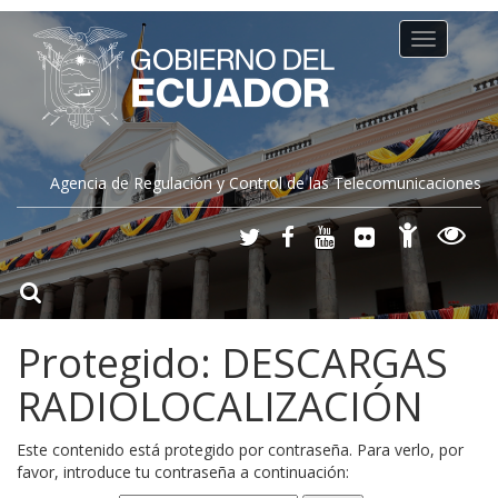
Toggle
navigation
Agencia de Regulación y Control de las Telecomunicaciones
Protegido: DESCARGAS
RADIOLOCALIZACIÓN
Este contenido está protegido por contraseña. Para verlo, por
favor, introduce tu contraseña a continuación: