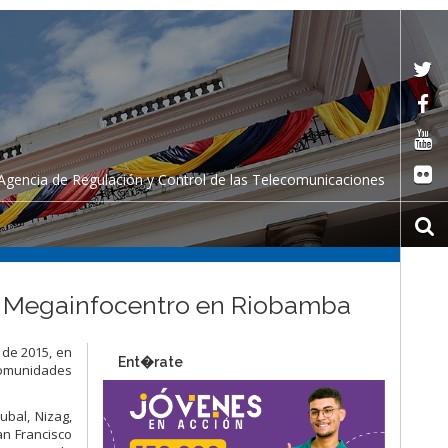
Agencia de Regulación y Control de las Telecomunicaciones
 de Megainfocentro en Riobamba
o de 2015, en
Ent�rate
 comunidades
ubal, Nizag,
an Francisco