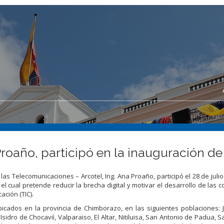
a Proaño, participó en la inauguración
las Telecomunicaciones – Arcotel, Ing. Ana Proaño, participó el 28 de juli
l cual pretende reducir la brecha digital y motivar el desarrollo de las
ción (TIC).
icados en la provincia de Chimborazo, en las siguientes poblaciones: J
sidro de Chocaviì, Valparaiso, El Altar, Nitiluisa, San Antonio de Padua, S