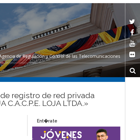
Agencia de Regulación y Control de las Telecomunicaciones
 de registro de red privada
.A.C.P.E. LOJA LTDA.»
Ent�rate