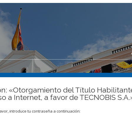
n: «Otorgamiento del Título Habilitante
so a Internet, a favor de TECNOBIS S.A.
avor, introduce tu contraseña a continuación: