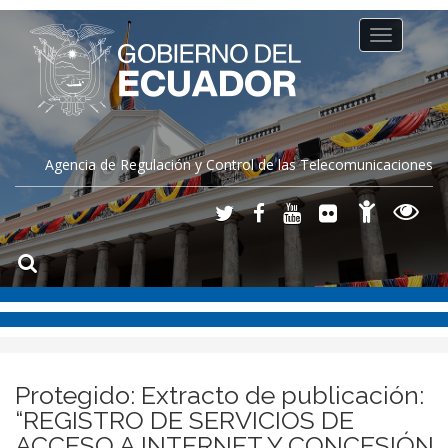
Toggle
navigation
Agencia de Regulación y Control de las Telecomunicaciones
Protegido: Extracto de publicación:
“REGISTRO DE SERVICIOS DE
ACCESO A INTERNET Y CONCESIÓN