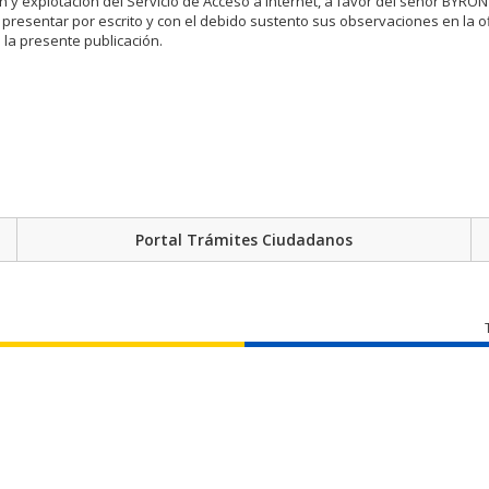
ón y explotación del Servicio de Acceso a Internet, a favor del señor BYR
esentar por escrito y con el debido sustento sus observaciones en la of
 la presente publicación.
Portal Trámites Ciudadanos