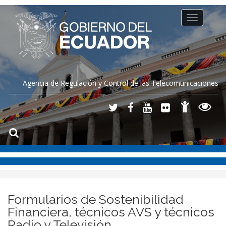
Toggle
navigation
Agencia de Regulación y Control de las Telecomunicaciones
Formularios de Sostenibilidad
Financiera, técnicos AVS y técnicos
Radio y Televisión