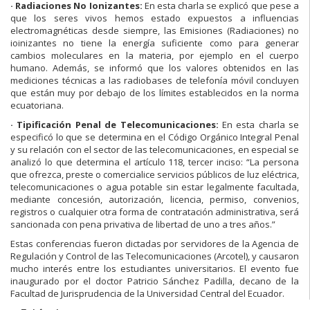
· Radiaciones No Ionizantes:
En esta charla se explicó que pese a
que los seres vivos hemos estado expuestos a influencias
electromagnéticas desde siempre, las Emisiones (Radiaciones) no
ioinizantes no tiene la energía suficiente como para generar
cambios moleculares en la materia, por ejemplo en el cuerpo
humano. Además, se informó que los valores obtenidos en las
mediciones técnicas a las radiobases de telefonía móvil concluyen
que están muy por debajo de los límites establecidos en la norma
ecuatoriana.
· Tipificación Penal de Telecomunicaciones:
En esta charla se
especificó lo que se determina en el Código Orgánico Integral Penal
y su relación con el sector de las telecomunicaciones, en especial se
analizó lo que determina el artículo 118, tercer inciso: “La persona
que ofrezca, preste o comercialice servicios públicos de luz eléctrica,
telecomunicaciones o agua potable sin estar legalmente facultada,
mediante concesión, autorización, licencia, permiso, convenios,
registros o cualquier otra forma de contratación administrativa, será
sancionada con pena privativa de libertad de uno a tres años.”
Estas conferencias fueron dictadas por servidores de la Agencia de
Regulación y Control de las Telecomunicaciones (Arcotel), y causaron
mucho interés entre los estudiantes universitarios. El evento fue
inaugurado por el doctor Patricio Sánchez Padilla, decano de la
Facultad de Jurisprudencia de la Universidad Central del Ecuador.