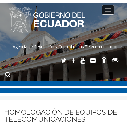
Toggle
navigation
Agencia de Regulación y Control de las Telecomunicaciones
HOMOLOGACIÓN DE EQUIPOS DE
TELECOMUNICACIONES