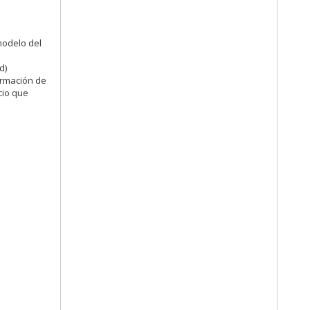
modelo del
d)
formación de
cio que