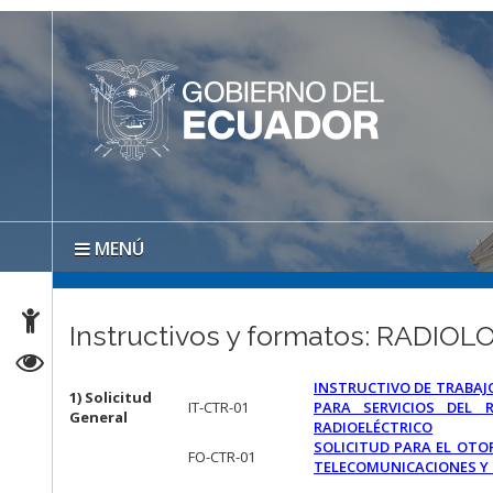
MENÚ
Instructivos y formatos: RADIO
INSTRUCTIVO DE TRABAJ
1) Solicitud
IT-CTR-01
PARA SERVICIOS DEL 
General
RADIOELÉCTRICO
SOLICITUD PARA EL OTO
FO-CTR-01
TELECOMUNICACIONES Y 