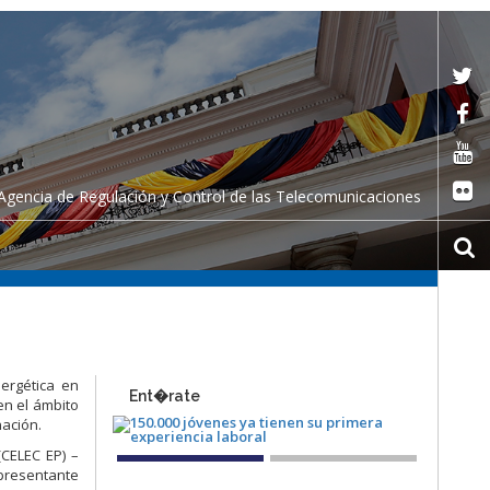
Agencia de Regulación y Control de las Telecomunicaciones
nergética en
Ent�rate
en el ámbito
nación.
(CELEC EP) –
epresentante