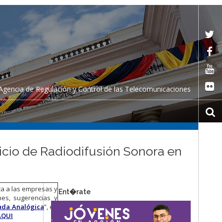
Agencia de Regulación y Control de las Telecomunicaciones
vicio de Radiodifusión Sonora en
ca a las empresas y
Ent�rate
nes, sugerencias y
ada Analógica
”, en
AQUI