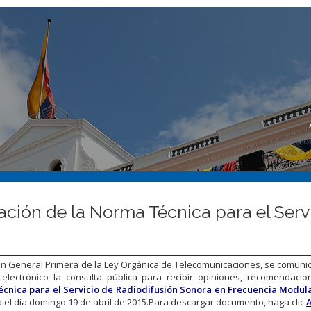
zación de la Norma Técnica para el Ser
ión General Primera de la Ley Orgánica de Telecomunicaciones, se comuni
electrónico la consulta pública para recibir opiniones, recomendacio
cnica para el Servicio de Radiodifusión Sonora en Frecuencia Modul
sta el día domingo 19 de abril de 2015.Para descargar documento, haga clic