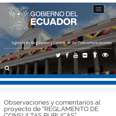
Toggle
navigation
Agencia de Regulación y Control de las Telecomunicaciones
Observaciones y comentarios al
proyecto de “REGLAMENTO DE
CONSULTAS PUBLICAS”.