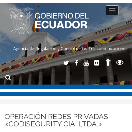
Toggle
navigation
Agencia de Regulación y Control de las Telecomunicaciones
OPERACIÓN REDES PRIVADAS:
«CODISEGURITY CIA. LTDA.»