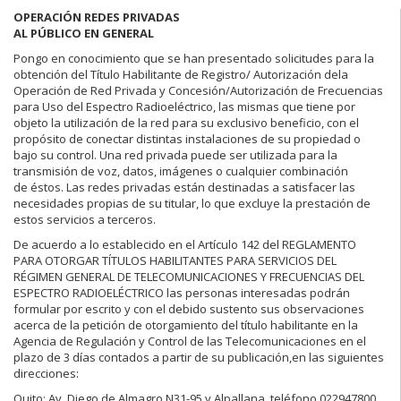
OPERACIÓN REDES PRIVADAS
AL PÚBLICO EN GENERAL
Pongo en conocimiento que se han presentado solicitudes para la
obtención del Título Habilitante de Registro/ Autorización dela
Operación de Red Privada y Concesión/Autorización de Frecuencias
para Uso del Espectro Radioeléctrico, las mismas que tiene por
objeto la utilización de la red para su exclusivo beneficio, con el
propósito de conectar distintas instalaciones de su propiedad o
bajo su control. Una red privada puede ser utilizada para la
transmisión de voz, datos, imágenes o cualquier combinación
de éstos. Las redes privadas están destinadas a satisfacer las
necesidades propias de su titular, lo que excluye la prestación de
estos servicios a terceros.
De acuerdo a lo establecido en el Artículo 142 del REGLAMENTO
PARA OTORGAR TÍTULOS HABILITANTES PARA SERVICIOS DEL
RÉGIMEN GENERAL DE TELECOMUNICACIONES Y FRECUENCIAS DEL
ESPECTRO RADIOELÉCTRICO las personas interesadas podrán
formular por escrito y con el debido sustento sus observaciones
acerca de la petición de otorgamiento del título habilitante en la
Agencia de Regulación y Control de las Telecomunicaciones en el
plazo de 3 días contados a partir de su publicación,en las siguientes
direcciones:
Quito: Av. Diego de Almagro N31-95 y Alpallana, teléfono 022947800,