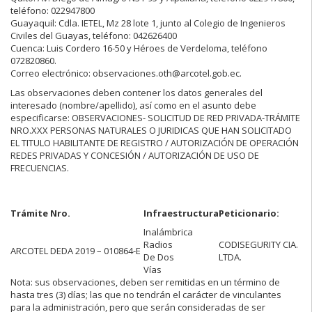
teléfono: 022947800
Guayaquil: Cdla. IETEL, Mz 28 lote 1, junto al Colegio de Ingenieros
Civiles del Guayas, teléfono: 042626400
Cuenca: Luis Cordero 16-50 y Héroes de Verdeloma, teléfono
072820860.
Correo electrónico: observaciones.oth@arcotel.gob.ec.
Las observaciones deben contener los datos generales del
interesado (nombre/apellido), así como en el asunto debe
especificarse: OBSERVACIONES- SOLICITUD DE RED PRIVADA-TRÁMITE
NRO.XXX PERSONAS NATURALES O JURIDICAS QUE HAN SOLICITADO
EL TITULO HABILITANTE DE REGISTRO / AUTORIZACIÓN DE OPERACIÓN
REDES PRIVADAS Y CONCESIÓN / AUTORIZACIÓN DE USO DE
FRECUENCIAS.
Trámite Nro.
Infraestructura
Peticionario:
Inalámbrica
Radios
CODISEGURITY CIA.
ARCOTEL DEDA 2019 – 010864-E
De Dos
LTDA.
Vías
Nota: sus observaciones, deben ser remitidas en un término de
hasta tres (3) días; las que no tendrán el carácter de vinculantes
para la administración, pero que serán consideradas de ser