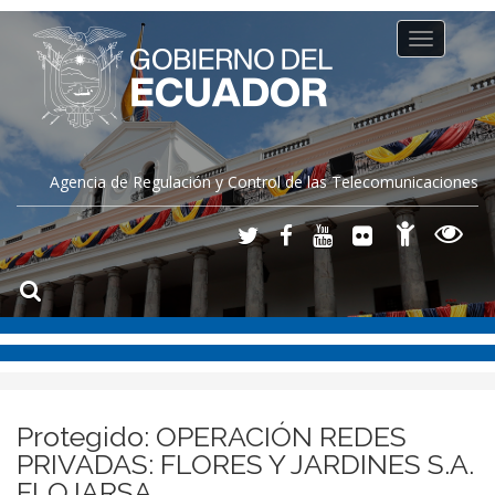
Toggle
navigation
Agencia de Regulación y Control de las Telecomunicaciones
Protegido: OPERACIÓN REDES
PRIVADAS: FLORES Y JARDINES S.A.
FLOJARSA