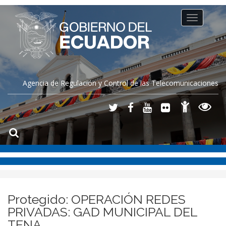
Toggle
navigation
Agencia de Regulación y Control de las Telecomunicaciones
Protegido: OPERACIÓN REDES
PRIVADAS: GAD MUNICIPAL DEL
TENA