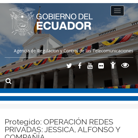
Toggle
navigation
Agencia de Regulación y Control de las Telecomunicaciones
Protegido: OPERACIÓN REDES
PRIVADAS: JESSICA, ALFONSO Y
COMPAÑÍA