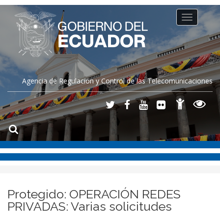
Toggle
navigation
Agencia de Regulación y Control de las Telecomunicaciones
Protegido: OPERACIÓN REDES
PRIVADAS: Varias solicitudes