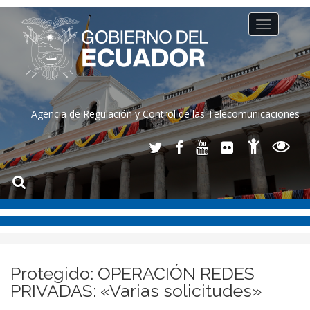
Toggle
navigation
Agencia de Regulación y Control de las Telecomunicaciones
Protegido: OPERACIÓN REDES
PRIVADAS: «Varias solicitudes»