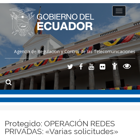
Toggle
navigation
Agencia de Regulación y Control de las Telecomunicaciones
Protegido: OPERACIÓN REDES
PRIVADAS: «Varias solicitudes»