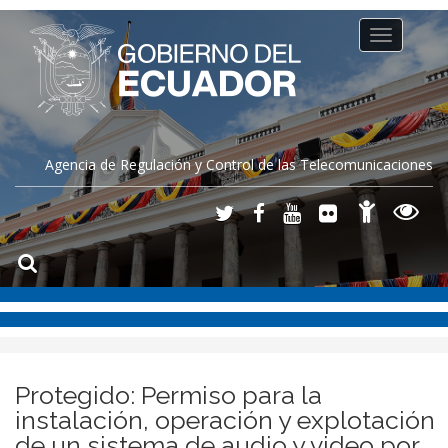
Toggle
navigation
Agencia de Regulación y Control de las Telecomunicaciones
Protegido: Permiso para la
instalación, operación y explotación
de un sistema de audio y video por