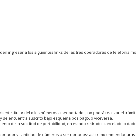
en ingresar a los siguientes links de las tres operadoras de telefonía móv
cliente titular del o los números a ser portados, no podrá realizar el trámit
o y se encuentra suscrito bajo esquema pos pago, o viceversa.
ento de la solicitud de portabilidad, en estado retirado, cancelado o dad
er portador y cantidad de números a ser portados; así como enmendaduras