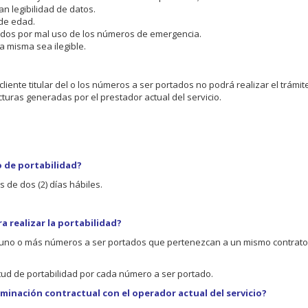
n legibilidad de datos.
 de edad.
idos por mal uso de los números de emergencia.
a misma sea ilegible.
cliente titular del o los números a ser portados no podrá realizar el trámit
turas generadas por el prestador actual del servicio.
o de portabilidad?
 de dos (2) días hábiles.
 realizar la portabilidad?
r uno o más números a ser portados que pertenezcan a un mismo contrato,
ud de portabilidad por cada número a ser portado.
rminación contractual con el operador actual del servicio?