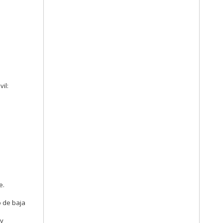
il:
e.
o de baja
 y