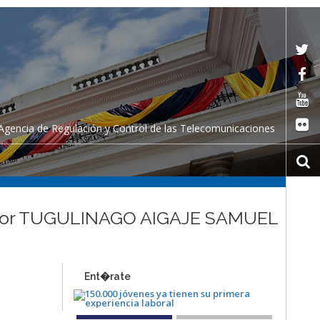
Agencia de Regulación y Control de las Telecomunicaciones
l señor TUGULINAGO AIGAJE SAMUEL
Ent�rate