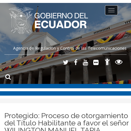
Toggle
navigation
Agencia de Regulación y Control de las Telecomunicaciones
Protegido: Proceso de otorgamiento
del Título Habilitante a favor el señor
WILINGTON MANUEL TAPIA