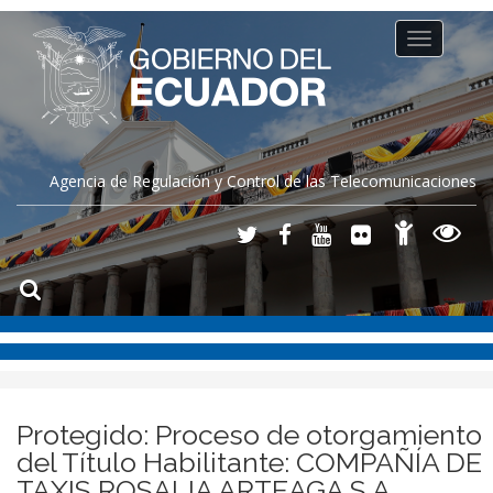
Toggle
navigation
Agencia de Regulación y Control de las Telecomunicaciones
Protegido: Proceso de otorgamiento
del Título Habilitante: COMPAÑÍA DE
TAXIS ROSALIA ARTEAGA S.A.