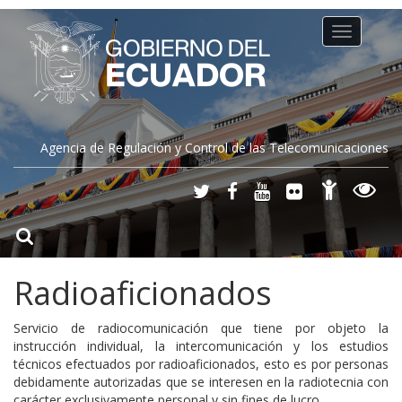
Toggle
navigation
Agencia de Regulación y Control de las Telecomunicaciones
Radioaficionados
Servicio de radiocomunicación que tiene por objeto la
instrucción individual, la intercomunicación y los estudios
técnicos efectuados por radioaficionados, esto es por personas
debidamente autorizadas que se interesen en la radiotecnia con
carácter exclusivamente personal y sin fines de lucro.