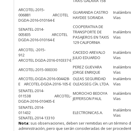
TAXIS GALAXIA 158
ARCOTEL-2015-
GUARANDA CASTRO
Inalámbri
006881 ARCOTEL
HAYDEE SORAIDA
Vías
DGDA-2016-010164-E
COOPERATIVA DE
SENATEL-2014-
TRANSPORTE DE
Inalámbri
005835 ARCOTEL
PASAJEROS EN TAXIS
Vías
DGDA-2016-010164-E
129 CALIFORNIA
ARCOTEL -2015-
CAICEDO AREVALO
Inalámbri
912
JULIO EDUARDO
Vías
ARCOTEL DGDA-2016-010337-E
PEREZ GUEVARA
Inalámbri
ARCOTEL-2015-000330
JORGE ENRIQUE
Vías
ARCOTEL-DGDA-2016-004428-
OLEAS SEGURIDAD
Inalámbri
E ARCOTEL-DGDA-2016-105-E
OLEASSEG CÍA. LTDA.
Vías
SENATEL-2014-
MOROCHO BEDOYA
Inalámbri
011538 ARCOTEL-
JEFFERSON PAUL
Vías
DGDA-2016-010405-E
SENATEL-2014-
Inalámbri
011432
ELECTRONICAS.A.
Vías
SENATEL-2014-13310
Nota:
sus observaciones, deben ser remitidas en un término de 
administración, pero que serán consideradas de ser procedente