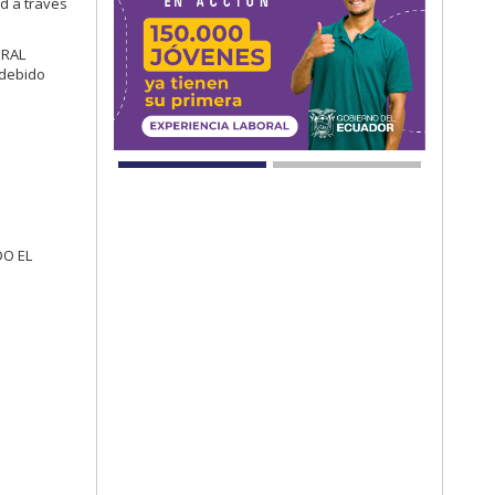
d a través
ERAL
 debido
DO EL