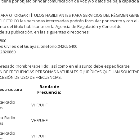
 tiene por objeto brindar comunicación de voz y/o datos de baja capacida
TO PARA OTORGAR TÍTULOS HABILITANTES PARA SERVICIOS DEL RÉGIMEN GEN
TRICO las personas interesadas podrán formular por escrito y con el
o del título habilitante en la Agencia de Regulación y Control de
de su publicación, en las siguientes direcciones:
7800
eros Civiles del Guayas, teléfono:042656400
72820860.
resado (nombre/apellido), así como en el asunto debe especificarse:
 DE FRECUENCIAS PERSONAS NATURALES O JURÍDICAS QUE HAN SOLICITA
CESIÓN DE USO DE FRECUENCIAS.
Banda de
estructura:
Frecuencia:
ca-Radio
VHF/UHF
as
ca-Radio
VHF/UHF
as
ca-Radio
VHF/UHF
as