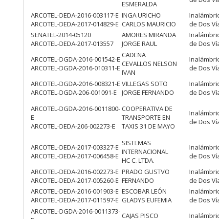
ESMERALDA
ARCOTEL-DEDA-2016-003117-E
INGA URICHO
Inalámbri
ARCOTEL-DEDA-2017-014829-E
CARLOS MAURICIO
de Dos Ví
SENATEL-2014-05120
AMORES MIRANDA
Inalámbri
ARCOTEL-DEDA-2017-013557
JORGE RAUL
de Dos Ví
CADENA
ARCOTEL-DGDA-2016-001542-E
Inalámbri
CEVALLOS NELSON
ARCOTEL-DGDA-2016-010311-E
de Dos Ví
IVAN
ARCOTEL-DGDA-2016-008321-E
VILLEGAS SOTO
Inalámbri
ARCOTEL-DGDA-206-001091-E
JORGE FERNANDO
de Dos Ví
ARCOTEL-DGDA-2016-0011800-
COOPERATIVA DE
Inalámbri
E
TRANSPORTE EN
de Dos Ví
ARCOTEL-DEDA-206-002273-E
TAXIS 31 DE MAYO
SISTEMAS
ARCOTEL-DEDA-2017-003327-E
Inalámbri
INTERNACIONAL
ARCOTEL-DEDA-2017-006458-E
de Dos Ví
HC C. LTDA.
ARCOTEL-DEDA-2016-002273-E
PRADO GUSTVO
Inalámbri
ARCOTEL-DEDA-2017-005260-E
FERNANDO
de Dos Ví
ARCOTEL-DEDA-2016-001903-E
ESCOBAR LEÓN
Inalámbri
ARCOTEL-DEDA-2017-011597-E
GLADYS EUFEMIA
de Dos Ví
ARCOTEL-DGDA-2016-0011373-
CAJAS PISCO
Inalámbri