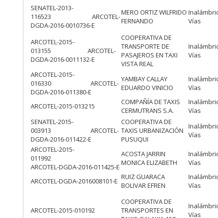
SENATEL-2013-
MERO ORTIZ WILFRIDO
Inalámbri
116523 ARCOTEL-
FERNANDO
Vías
DGDA-2016-0010736-E
COOPERATIVA DE
ARCOTEL-2015-
TRANSPORTE DE
Inalámbri
013155 ARCOTEL-
PASAJEROS EN TAXI
Vías
DGDA-2016-0011132-E
VISTA REAL
ARCOTEL-2015-
YAMBAY CALLAY
Inalámbri
016330 ARCOTEL-
EDUARDO VINICIO
Vías
DGDA-2016-011380-E
COMPAÑÍA DE TAXIS
Inalámbri
ARCOTEL-2015-013215
CERMUTRANS S.A.
Vías
SENATEL-2015-
COOPERATIVA DE
Inalámbri
003913 ARCOTEL-
TAXIS URBANIZACIÓN
Vías
DGDA-2016-011422-E
PUSUQUI
ARCOTEL-2015-
ACOSTA JARRIN
Inalámbri
011992
MONICA ELIZABETH
Vías
ARCOTEL-DGDA-2016-011425-E
RUIZ GUARACA
Inalámbri
ARCOTEL-DGDA-2016008101-E
BOLIVAR EFREN
Vías
COOPERATIVA DE
Inalámbri
ARCOTEL-2015-010192
TRANSPORTES EN
Vías