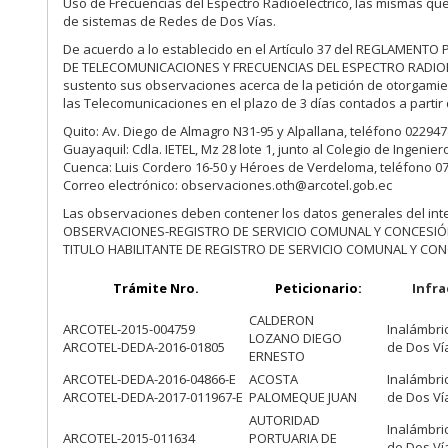
Uso de Frecuencias del Espectro Radioeléctrico, las mismas que
de sistemas de Redes de Dos Vías.
De acuerdo a lo establecido en el Artículo 37 del REGLAMEN
DE TELECOMUNICACIONES Y FRECUENCIAS DEL ESPECTRO RADIOELÉC
sustento sus observaciones acerca de la petición de otorgamient
las Telecomunicaciones en el plazo de 3 días contados a partir 
Quito: Av. Diego de Almagro N31-95 y Alpallana, teléfono 02294
Guayaquil: Cdla. IETEL, Mz 28 lote 1, junto al Colegio de Ingeni
Cuenca: Luis Cordero 16-50 y Héroes de Verdeloma, teléfono 0
Correo electrónico: observaciones.oth@arcotel.gob.ec
Las observaciones deben contener los datos generales del inte
OBSERVACIONES-REGISTRO DE SERVICIO COMUNAL Y CONCESIÓN
TITULO HABILITANTE DE REGISTRO DE SERVICIO COMUNAL Y CON
Trámite Nro.
Peticionario:
Infra
CALDERON
ARCOTEL-2015-004759
Inalámbri
LOZANO DIEGO
ARCOTEL-DEDA-2016-01805
de Dos Ví
ERNESTO
ARCOTEL-DEDA-2016-04866-E
ACOSTA
Inalámbri
ARCOTEL-DEDA-2017-011967-E
PALOMEQUE JUAN
de Dos Ví
AUTORIDAD
Inalámbri
ARCOTEL-2015-011634
PORTUARIA DE
de Dos Ví