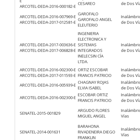
E
CESAREO
de Dos Ví
ARCOTEL-DEDA-2016-000182-E
GAROFALO
ARCOTEL-DEDA-2016-007969-E
Inalámbri
GAROFALO ANGEL
ARCOTEL-DEDA-2017-012581-E
de Dos Ví
ELEUTERIO
INGENIERIA
ELECTRONICA Y
ARCOTEL-DEDA-2017-003636-E
SISTEMAS
Inalámbri
ARCOTEL-DEDA-2017-006828-E
INTEGRADOS
de Dos Ví
INELECSIN CÍA
LTDA.
ARCOTEL-DEDA-2016-002300-E
ORTIZ ESCOBAR
Inalámbri
ARCOTEL-DEDA-2017-011593-E
FRANCIS PATRICIO
de Dos Ví
CHAGNAY ROJAS
Inalámbri
ARCOTEL-DEDA-2016-005939-E
ELVIA ISABEL
de Dos Ví
ESCOBAR ORTIZ
Inalámbri
ARCOTEL-DEDA-2016-002300-E
FRANCIS PATRICIO
de Dos Ví
ARGUDO FLORES
Inalámbri
SENATEL-2015-001829
MIGUEL ANGEL
Vías
BARAHONA
Inalámbri
SENATEL-2014-001631
RIVADENEIRA DIEGO
Vías
FRANKLIN