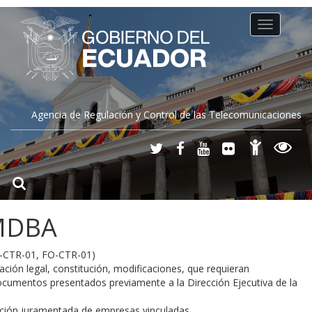
Toggle
navigation
Agencia de Regulación y Control de las Telecomunicaciones
 MDBA
IT-CTR-01, FO-CTR-01)
ión legal, constitución, modificaciones, que requieran
ocumentos presentados previamente a la Dirección Ejecutiva de la
ración juramentada de empresas vinculadas