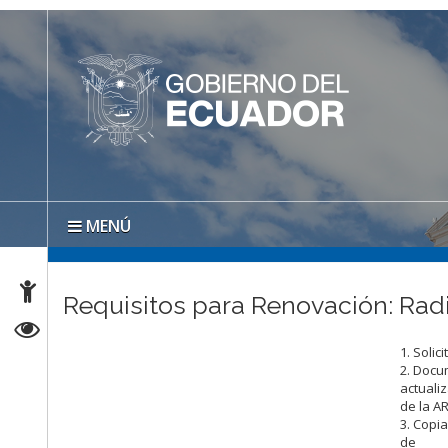
MENÚ
Requisitos para Renovación: Ra
1. Solic
2. Docu
actuali
de la A
3. Copia
de