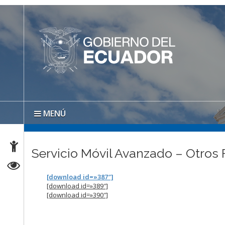
MENÚ
Servicio Móvil Avanzado – Otros 
[download id=»387″]
[download id=»389″]
[download id=»390″]