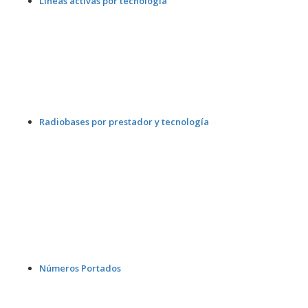
Líneas activas por tecnología
Radiobases por prestador y tecnología
Números Portados