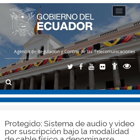
Toggle
navigation
Agencia de Regulación y Control de las Telecomunicaciones
Protegido: Sistema de audio y video
por suscripción bajo la modalidad
de cable físico a denominarse