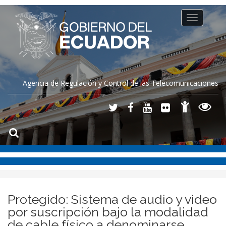
Toggle
navigation
Agencia de Regulación y Control de las Telecomunicaciones
Protegido: Sistema de audio y video
por suscripción bajo la modalidad
de cable físico a denominarse