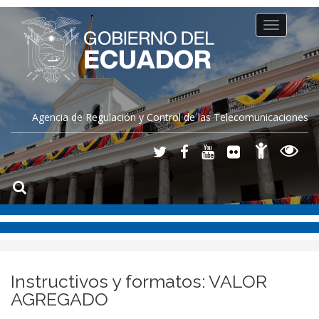
Toggle
navigation
Agencia de Regulación y Control de las Telecomunicaciones
Instructivos y formatos: VALOR
AGREGADO