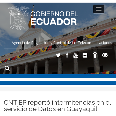
Toggle
navigation
Agencia de Regulación y Control de las Telecomunicaciones
​CNT EP reportó intermitencias en el
servicio de Datos en Guayaquil