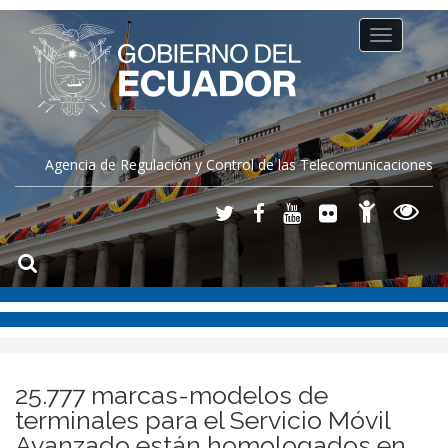
Toggle
navigation
Agencia de Regulación y Control de las Telecomunicaciones
25.777 marcas-modelos de
terminales para el Servicio Móvil
Avanzado están homologados en